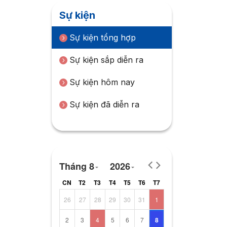
Sự kiện
Sự kiện tổng hợp
Sự kiện sắp diễn ra
Sự kiện hôm nay
Sự kiện đã diễn ra
Tháng 8
2026
CN
T2
T3
T4
T5
T6
T7
26
27
28
29
30
31
1
2
3
4
5
6
7
8