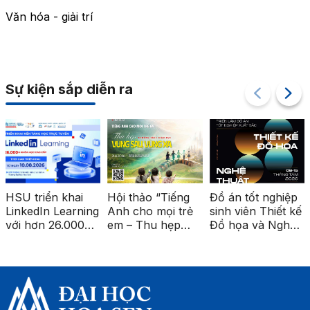
Văn hóa - giải trí
Sự kiện sắp diễn ra
HSU triển khai
Hội thảo “Tiếng
Đồ án tốt nghiệp
LinkedIn Learning
Anh cho mọi trẻ
sinh viên Thiết kế
với hơn 26.000
em – Thu hẹp
Đồ họa và Nghệ
khóa học cao
khoảng cách giáo
thuật số được
cấp
dục vùng sâu,
triển lãm tại ga
vùng xa”
Metro Bến Thành