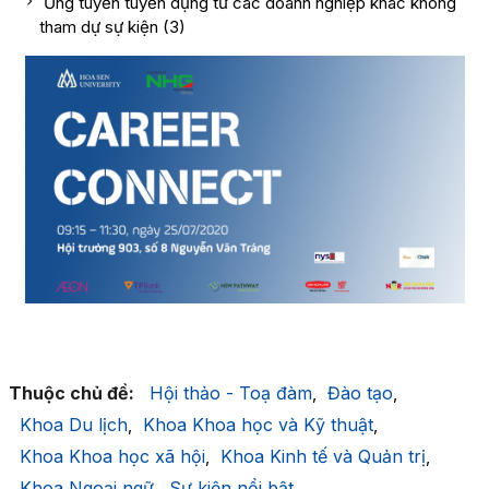
Ứng tuyển tuyển dụng từ các doanh nghiệp khác không
tham dự sự kiện (3)
Thuộc chủ đề:
Hội thảo - Toạ đàm
Đào tạo
,
,
Khoa Du lịch
Khoa Khoa học và Kỹ thuật
,
,
Khoa Khoa học xã hội
Khoa Kinh tế và Quản trị
,
,
Khoa Ngoại ngữ
Sự kiện nổi bật
,