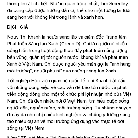
thông tin rất chi tiết. Nhưng quan trọng nhất, Tim Smedley
đã cung cấp được hướng dẫn cụ thể cho một tương lai tươi
sáng hơn với không khí trong lành và xanh hơn.
DỊCH GIẢ
Ngụy Thị Khanh là người sáng lập và giám đốc Trung tâm
Phát triển Sáng tạo Xanh (GreenID). Chị là người có nhiều
cống hiến trong hoạt động thúc đẩy phát triển năng lượng
bền vững, quản trị tốt nguồn nước, không khí và phát triển
Xanh ở Việt Nam. Chị được người yêu mến gọi là “anh hùng
môi trường”, người phụ nữ của những sáng tạo Xanh.
Tốt nghiệp Học viện quan hệ quốc tế, chị Khanh bắt đầu
với những công việc về các vấn đề bảo tồn nước và phát
triển cộng đồng cho một tổ chức phi lợi nhuận nhỏ của Việt
Nam. Chị đã đến nhiều nơi ở Việt Nam, tìm hiểu cuộc sống
người dân, nguồn nước, môi trường sống. Từ những chuyến
đi này đã cho chị nhiều kinh nghiệm và những ý tưởng sáng
tạo nhiều dự án về môi trường ứng dụng vào thực tế đời
sống tại Việt Nam.
Năm 2011, chị Ngụy Thị Khanh thành lập GreenID với tâm