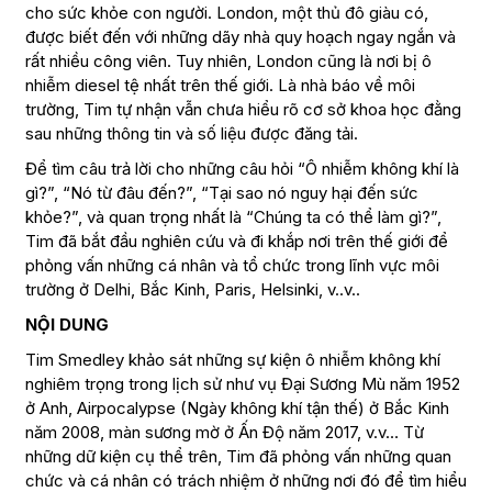
cho sức khỏe con người. London, một thủ đô giàu có,
được biết đến với những dãy nhà quy hoạch ngay ngắn và
rất nhiều công viên. Tuy nhiên, London cũng là nơi bị ô
nhiễm diesel tệ nhất trên thế giới. Là nhà báo về môi
trường, Tim tự nhận vẫn chưa hiểu rõ cơ sở khoa học đằng
sau những thông tin và số liệu được đăng tải.
Để tìm câu trả lời cho những câu hỏi “Ô nhiễm không khí là
gì?”, “Nó từ đâu đến?”, “Tại sao nó nguy hại đến sức
khỏe?”, và quan trọng nhất là “Chúng ta có thể làm gì?”,
Tim đã bắt đầu nghiên cứu và đi khắp nơi trên thế giới để
phỏng vấn những cá nhân và tổ chức trong lĩnh vực môi
trường ở Delhi, Bắc Kinh, Paris, Helsinki, v..v..
NỘI DUNG
Tim Smedley khảo sát những sự kiện ô nhiễm không khí
nghiêm trọng trong lịch sử như vụ Đại Sương Mù năm 1952
ở Anh, Airpocalypse (Ngày không khí tận thế) ở Bắc Kinh
năm 2008, màn sương mờ ở Ấn Độ năm 2017, v.v… Từ
những dữ kiện cụ thể trên, Tim đã phỏng vấn những quan
chức và cá nhân có trách nhiệm ở những nơi đó để tìm hiểu