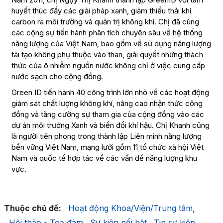
huyết thúc đẩy các giải pháp xanh, giảm thiểu thải khí
carbon ra môi trường và quản trị không khí. Chị đã cùng
các cộng sự tiến hành phân tích chuyên sâu về hệ thống
năng lượng của Việt Nam, bao gồm về sử dụng năng lượng
tái tạo không phụ thuộc vào than, giải quyết những thách
thức của ô nhiễm nguồn nước không chỉ ở việc cung cấp
nước sạch cho cộng đồng.
Green ID tiến hành 40 công trình lớn nhỏ về các hoạt động
giám sát chất lượng không khí, nâng cao nhận thức cộng
đồng và tăng cường sự tham gia của cộng đồng vào các
dự án môi trường Xanh và biến đổi khí hậu. Chị Khanh cũng
là người tiên phong trong thành lập Liên minh năng lượng
bền vững Việt Nam, mạng lưới gồm 11 tổ chức xã hội Việt
Nam và quốc tế hợp tác về các vấn đề năng lượng khu
vực.
Thuộc chủ đề:
Hoạt động Khoa/Viện/Trung tâm
,
Hội thảo - Toạ đàm
Sự kiện nổi bật
Tin sự kiện
,
,
,