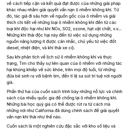
về cách tiếp cận và kết quả đạt được của những giải pháp
khác nhau nhằm giải quyết vấn nạn ô nhiễm không khí. Từ
đó, tác giả đi sâu hơn về nguồn gốc của ô nhiễm và giải
thích chi tiết về những loại ô nhiễm không khí đến từ các
loại khí độc hại như khí NOx, SO2, ozone, hạt vật chất, v.v…
Những khí thải độc hại này đến từ việc sử dụng những
nguồn năng lượng ít được cân nhắc, chủ yếu từ việc đốt
diesel, nhiệt điện, và khí thải xe cộ.
Sau khi phân tích về lịch sử ô nhiễm không khí và thực
trạng, Tim cho thấy sự liên quan của ô nhiễm với những tác
hại khủng khiếp về sức khỏe, trên mọi độ tuổi, từ những
đứa bé sinh ra với bệnh tim, đến tỉ lệ sa sút trí tuệ nơi người
già.
Phần thứ hai của cuốn sách trình bày những nỗ lực và chính
sách của nhiều quốc gia để chống lại ô nhiễm không khí.
Những bài học quý giá có thể được rút ra từ cách mà
những nơi như California đã dùng chính sách để giải quyết
vấn nạn khí thải như thế nào.
Cuốn sách là một nghiên cứu đặc sắc với kho số liệu và