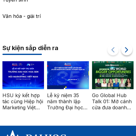
Văn hóa - giải trí
Sự kiện sắp diễn ra
hợp
Lễ kỷ niệm 35
Go Global Hub
KDDI COMPA
 hội
năm thành lập
Talk 01: Mở cánh
TOUR 2026:
t
Trường Đại học
cửa đưa doanh
Khám phá mô
g cơ
Hoa Sen
nghiệp Việt ra thị
trường làm vi
trường quốc tế
doanh nghiệp
hề
quốc tế