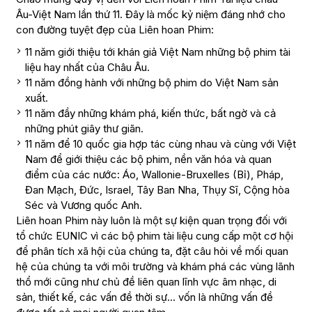
Âu-Việt Nam lần thứ 11. Đây là mốc kỷ niệm đáng nhớ cho
con đường tuyệt đẹp của Liên hoan Phim:
11 năm giới thiệu tới khán giả Việt Nam những bộ phim tài
liệu hay nhất của Châu Âu.
11 năm đồng hành với những bộ phim do Việt Nam sản
xuất.
11 năm đầy những khám phá, kiến thức, bất ngờ và cả
những phút giây thư giãn.
11 năm để 10 quốc gia hợp tác cùng nhau và cùng với Việt
Nam để giới thiệu các bộ phim, nền văn hóa và quan
điểm của các nước: Áo, Wallonie-Bruxelles (Bỉ), Pháp,
Đan Mạch, Đức, Israel, Tây Ban Nha, Thụy Sĩ, Cộng hòa
Séc và Vương quốc Anh.
Liên hoan Phim này luôn là một sự kiện quan trọng đối với
tổ chức EUNIC vì các bộ phim tài liệu cung cấp một cơ hội
để phân tích xã hội của chúng ta, đặt câu hỏi về mối quan
hệ của chúng ta với môi trường và khám phá các vùng lãnh
thổ mới cũng như chủ đề liên quan lĩnh vực âm nhạc, di
sản, thiết kế, các vấn đề thời sự… vốn là những vấn đề