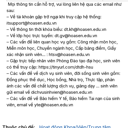
Mọi thông tin cần hỗ trợ, vui lòng liên hệ qua các email như
sau:
– Về tài khoản gặp trở ngại khi truy cập hệ thống:
itsupport@hoasen.edu.vn
– Về thông tin thời khóa biểu:
dt.kh@hoasen.edu.vn
– Về lớp học trực tuyến:
dt.gv@hoasen.edu.vn
– Các vấn đề liên quan học vụ gồm: Công nhận môn học,
Miễn môn học, Chuyển ngành học, Cấp bảng điểm, Giấy
xác nhận sinh viên… :
htsv@hoasen.edu.vn
– Gặp trực tiếp nhân viên Phòng Đào tạo đại học, sinh viên
có thể truy cập:
https://tinyurl.com/dtdh-hsu
– Các vấn đề về dịch vụ sinh viên, đời sống sinh viên gồm:
Đồng phục thể dục, Học bổng, Nhà trọ, Thực tập, phản
ánh các vấn đề chất lượng dịch vụ, giảng dạy … sinh viên
gửi email về
dichvusinhvien@hoasen.edu.vn
– Các vấn đề về Bảo hiểm Y tế, Bảo hiểm Tai nạn của sinh
viên, email về
yte@hoasen.edu.vn
Thuộc chủ đề:
Hoạt động Khoa/Viện/Trung tâm
,