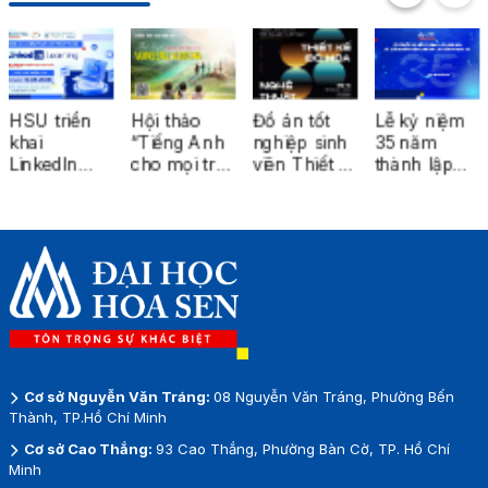
Hội thảo
Đồ án tốt
Lễ kỷ niệm
KDDI
“Tiếng Anh
nghiệp sinh
35 năm
COMPANY
cho mọi trẻ
viên Thiết kế
thành lập
TOUR 2026:
em – Thu
Đồ họa và
Trường Đại
Khám phá
hẹp khoảng
Nghệ thuật
học Hoa
môi trường
cách giáo
số được
Sen
làm việc
dục vùng
triển lãm tại
doanh
sâu, vùng
ga Metro
nghiệp quốc
xa”
Bến Thành
tế
Cơ sở Nguyễn Văn Tráng:
08 Nguyễn Văn Tráng, Phường Bến
Thành, TP.Hồ Chí Minh
Cơ sở Cao Thắng:
93 Cao Thắng, Phường Bàn Cờ, TP. Hồ Chí
Minh