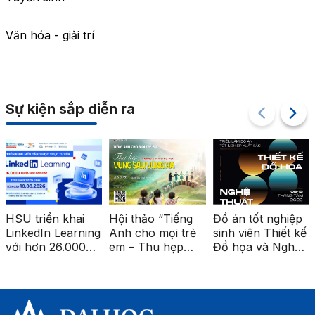
Văn hóa - giải trí
Sự kiện sắp diễn ra
HSU triển khai
Hội thảo “Tiếng
Đồ án tốt nghiệp
LinkedIn Learning
Anh cho mọi trẻ
sinh viên Thiết kế
với hơn 26.000
em – Thu hẹp
Đồ họa và Nghệ
khóa học cao
khoảng cách giáo
thuật số được
cấp
dục vùng sâu,
triển lãm tại ga
vùng xa”
Metro Bến Thành