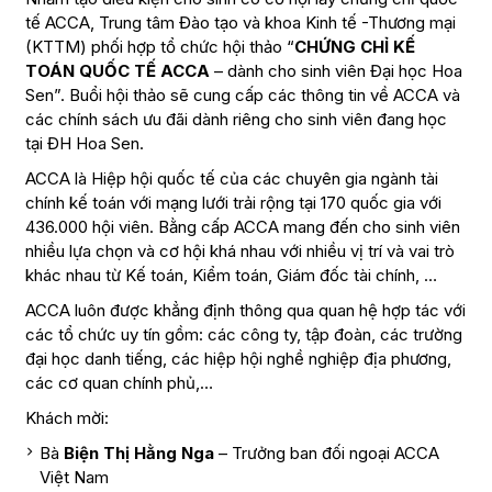
tế ACCA, Trung tâm Đào tạo và khoa Kinh tế -Thương mại
(KTTM) phối hợp tổ chức hội thảo “
CHỨNG CHỈ KẾ
TOÁN QUỐC TẾ ACCA
– dành cho sinh viên Đại học Hoa
Sen”. Buổi hội thảo sẽ cung cấp các thông tin về ACCA và
các chính sách ưu đãi dành riêng cho sinh viên đang học
tại ĐH Hoa Sen.
ACCA là Hiệp hội quốc tế của các chuyên gia ngành tài
chính kế toán với mạng lưới trải rộng tại 170 quốc gia với
436.000 hội viên. Bằng cấp ACCA mang đến cho sinh viên
nhiều lựa chọn và cơ hội khá nhau với nhiều vị trí và vai trò
khác nhau từ Kế toán, Kiểm toán, Giám đốc tài chính, …
ACCA luôn được khẳng định thông qua quan hệ hợp tác với
các tổ chức uy tín gồm: các công ty, tập đoàn, các trường
đại học danh tiếng, các hiệp hội nghề nghiệp địa phương,
các cơ quan chính phủ,…
Khách mời:
Bà
Biện Thị Hằng Nga
– Trưởng ban đối ngoại ACCA
Việt Nam