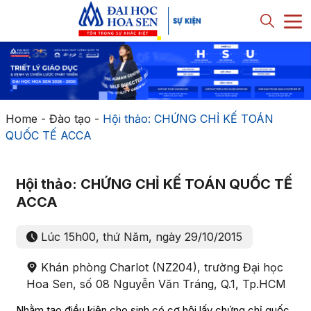
Home
-
Đào tạo
-
Hội thảo: CHỨNG CHỈ KẾ TOÁN
QUỐC TẾ ACCA
Hội thảo: CHỨNG CHỈ KẾ TOÁN QUỐC TẾ
ACCA
Lúc 15h00, thứ Năm, ngày 29/10/2015
Khán phòng Charlot (NZ204), trường Đại học
Hoa Sen, số 08 Nguyễn Văn Tráng, Q.1, Tp.HCM
Nhằm tạo điều kiện cho sinh có cơ hội lấy chứng chỉ quốc