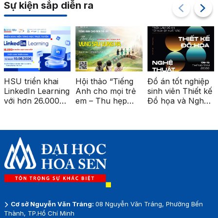
Sự kiện sắp diễn ra
HSU triển khai
Hội thảo “Tiếng
Đồ án tốt nghiệp
LinkedIn Learning
Anh cho mọi trẻ
sinh viên Thiết kế
với hơn 26.000
em – Thu hẹp
Đồ họa và Nghệ
khóa học cao
khoảng cách giáo
thuật số được
cấp
dục vùng sâu,
triển lãm tại ga
vùng xa”
Metro Bến Thành
Cơ sở Nguyễn Văn Tráng:
08 Nguyễn Văn Tráng, Phường Bến
Thành, TP.Hồ Chí Minh