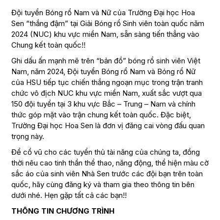
Đội tuyển Bóng rổ Nam và Nữ của
Trường Đại học Hoa
Sen
“thắng đậm” tại Giải Bóng rổ Sinh viên toàn quốc năm
2024 (
NUC
) khu vực miền Nam, sẵn sàng tiến thẳng vào
Chung kết toàn quốc!!
Ghi dấu ấn mạnh mẽ trên “bản đồ” bóng rổ sinh viên Việt
Nam, năm 2024, Đội tuyển Bóng rổ Nam và Bóng rổ Nữ
của HSU tiếp tục chiến thắng ngoạn mục trong trận tranh
chức vô địch NUC khu vực miền Nam, xuất sắc vượt qua
150 đội tuyển tại 3 khu vực Bắc – Trung – Nam và chính
thức góp mặt vào trận chung kết toàn quốc. Đặc biệt,
Trường Đại học Hoa Sen là đơn vị đăng cai vòng đấu quan
trọng này.
Để cổ vũ cho các tuyển thủ tài năng của chúng ta, đồng
thời nêu cao tinh thần thể thao, năng động, thể hiện màu cờ
sắc áo của sinh viên Nhà Sen trước các đội bạn trên toàn
quốc, hãy cùng đăng ký và tham gia theo thông tin bên
dưới nhé. Hẹn gặp tất cả các bạn!!
THÔNG TIN CHƯƠNG TRÌNH