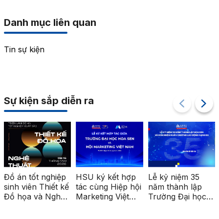
Danh mục liên quan
Tin sự kiện
Sự kiện sắp diễn ra
Đồ án tốt nghiệp
HSU ký kết hợp
Lễ kỷ niệm 35
sinh viên Thiết kế
tác cùng Hiệp hội
năm thành lập
Đồ họa và Nghệ
Marketing Việt
Trường Đại học
thuật số được
Nam, mở rộng cơ
Hoa Sen
triển lãm tại ga
hội kết nối và