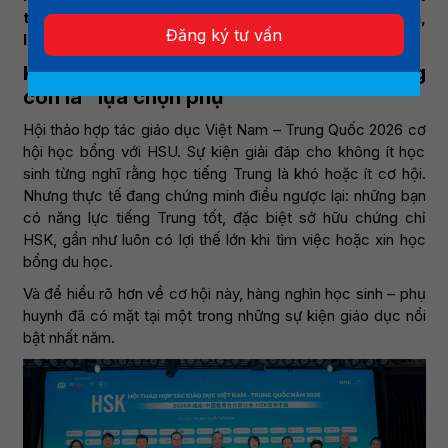
tiếng Trung tăng mạnh ở mọi lĩnh vực từ kinh doanh,
Đăng ký tư vấn
logistics đến truyền thông, du lịch.
Khi ngành Ngôn ngữ Trung Quốc không
còn là “lựa chọn phụ”
Hội thảo hợp tác giáo dục Việt Nam – Trung Quốc 2026 cơ
hội học bổng với HSU. Sự kiện giải đáp cho không ít học
sinh từng nghĩ rằng học tiếng Trung là khó hoặc ít cơ hội.
Nhưng thực tế đang chứng minh điều ngược lại: những bạn
có năng lực tiếng Trung tốt, đặc biệt sở hữu chứng chỉ
HSK, gần như luôn có lợi thế lớn khi tìm việc hoặc xin học
bổng du học.
Và để hiểu rõ hơn về cơ hội này, hàng nghìn học sinh – phụ
huynh đã có mặt tại một trong những sự kiện giáo dục nổi
bật nhất năm.