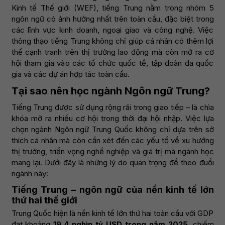
Kinh tế Thế giới (WEF), tiếng Trung nằm trong nhóm 5
ngôn ngữ có ảnh hưởng nhất trên toàn cầu, đặc biệt trong
các lĩnh vực kinh doanh, ngoại giao và công nghệ. Việc
thông thạo tiếng Trung không chỉ giúp cá nhân có thêm lợi
thế cạnh tranh trên thị trường lao động mà còn mở ra cơ
hội tham gia vào các tổ chức quốc tế, tập đoàn đa quốc
gia và các dự án hợp tác toàn cầu.
Tại sao nên học ngành Ngôn ngữ Trung?
Tiếng Trung được sử dụng rộng rãi trong giao tiếp – là chìa
khóa mở ra nhiều cơ hội trong thời đại hội nhập. Việc lựa
chọn ngành Ngôn ngữ Trung Quốc không chỉ dựa trên sở
thích cá nhân mà còn cần xét đến các yếu tố về xu hướng
thị trường, triển vọng nghề nghiệp và giá trị mà ngành học
mang lại. Dưới đây là những lý do quan trọng để theo đuổi
ngành này:
Tiếng Trung – ngôn ngữ của nền kinh tế lớn
thứ hai thế giới
Trung Quốc hiện là nền kinh tế lớn thứ hai toàn cầu với GDP
đạt khoảng
19,4 nghìn tỷ USD trong năm 2025
, chiếm