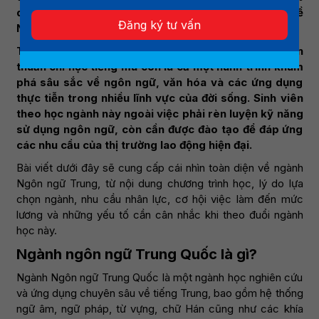
dân số toàn cầu (Theo báo cáo từ Tổ chức Quốc tế về
Đăng ký tư vấn
Ngôn ngữ – Ethnologue).
Tuy nhiên, ngành Ngôn ngữ Trung Quốc không đơn
thuần chỉ học tiếng mà còn là cả một hành trình khám
phá sâu sắc về ngôn ngữ, văn hóa và các ứng dụng
thực tiễn trong nhiều lĩnh vực của đời sống. Sinh viên
theo học ngành này ngoài việc phải rèn luyện kỹ năng
sử dụng ngôn ngữ, còn cần được đào tạo để đáp ứng
các nhu cầu của thị trường lao động hiện đại.
Bài viết dưới đây sẽ cung cấp cái nhìn toàn diện về ngành
Ngôn ngữ Trung, từ nội dung chương trình học, lý do lựa
chọn ngành, nhu cầu nhân lực, cơ hội việc làm đến mức
lương và những yếu tố cần cân nhắc khi theo đuổi ngành
học này.
Ngành ngôn ngữ Trung Quốc là gì?
Ngành Ngôn ngữ Trung Quốc là một ngành học nghiên cứu
và ứng dụng chuyên sâu về tiếng Trung, bao gồm hệ thống
ngữ âm, ngữ pháp, từ vựng, chữ Hán cũng như các khía