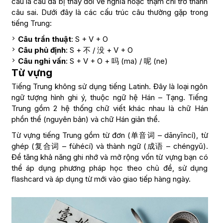
câu là câu đã bị thay đổi về nghĩa hoặc thậm chí trở thành
câu sai. Dưới đây là các cấu trúc câu thường gặp trong
tiếng Trung:
Câu trần thuật
: S + V + O
Câu phủ định
: S + 不 / 没 + V + O
Câu nghi vấn
: S + V + O + 吗 (ma) / 呢 (ne)
Từ vựng
Tiếng Trung không sử dụng tiếng Latinh. Đây là loại ngôn
ngữ tượng hình ghi ý, thuộc ngữ hệ Hán – Tạng. Tiếng
Trung gồm 2 hệ thống chữ viết khác nhau là chữ Hán
phồn thể (nguyên bản) và chữ Hán giản thể.
Từ vựng tiếng Trung gồm từ đơn (单音词 – dānyīncí), từ
ghép (复合词 – fùhécí) và thành ngữ (成语 – chéngyǔ).
Để tăng khả năng ghi nhớ và mở rộng vốn từ vựng bạn có
thể áp dụng phương pháp học theo chủ đề, sử dụng
flashcard và áp dụng từ mới vào giao tiếp hàng ngày.