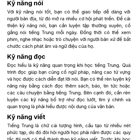
Kỹ năng nói
Với kỹ năng nói tốt, bạn có thể giao tiếp dễ dàng với
người bản địa, từ đó mở ra nhiều cơ hội phát triển. Để cải
thiện kỹ năng nói, bạn cần luyện tập thường xuyên, cố
gắng nói tiếng Trung mỗi ngày. Đồng thời có thể xem
phim, nghe nhạc hoặc trò chuyện với người bản xứ để bắt
chước cách phát âm và ngữ điệu của họ.
Kỹ năng đọc
Đọc hiểu là kỹ năng quan trọng khi học tiếng Trung. Quá
trình đọc giúp bạn củng cố ngữ pháp, nâng cao từ vựng
và học được cách diễn đạt lời nói. Bạn có thể rèn luyện kỹ
năng này bằng cách đọc thêm sách, báo, tin tức hoặc
các câu chuyện bằng tiếng Trung. Bên cạnh đó, cần rèn
luyện các kỹ năng bổ trợ như đọc lướt, tìm ý chính và
quan trọng là phải hiểu được nội dung của văn bản.
Kỹ năng viết
Tiếng Trung là chữ cái tượng hình, cấu tạo từ nhiều nét
phức tạp, do đó đòi hỏi người học phải nắm được các quy
tắc thì mới có thể thành thạo kỹ năng viết. Trước khi học