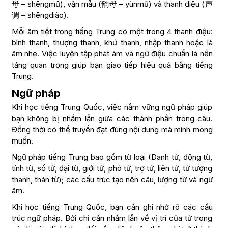
母 – shēngmǔ), vận mẫu (韵母 – yùnmǔ) và thanh điệu (声
调 – shēngdiào).
Mỗi âm tiết trong tiếng Trung có một trong 4 thanh điệu:
bình thanh, thượng thanh, khứ thanh, nhập thanh hoặc là
âm nhẹ. Việc luyện tập phát âm và ngữ điệu chuẩn là nền
tảng quan trọng giúp bạn giao tiếp hiệu quả bằng tiếng
Trung.
Ngữ pháp
Khi học tiếng Trung Quốc, việc nắm vững ngữ pháp giúp
bạn không bị nhầm lẫn giữa các thành phần trong câu.
Đồng thời có thể truyền đạt đúng nội dung mà mình mong
muốn.
Ngữ pháp tiếng Trung bao gồm từ loại (Danh từ, động từ,
tính từ, số từ, đại từ, giới từ, phó từ, trợ từ, liên từ, từ tượng
thanh, thán từ); các cấu trúc tạo nên câu, lượng từ và ngữ
âm.
Khi học tiếng Trung Quốc, bạn cần ghi nhớ rõ các cấu
trúc ngữ pháp. Bởi chỉ cần nhầm lẫn về vị trí của từ trong