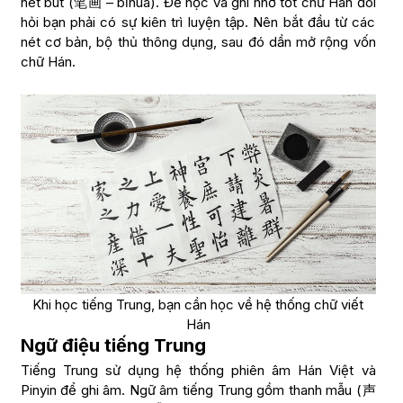
nét bút (笔画 – bǐhuà). Để học và ghi nhớ tốt chữ Hán đòi
hỏi bạn phải có sự kiên trì luyện tập. Nên bắt đầu từ các
nét cơ bản, bộ thủ thông dụng, sau đó dần mở rộng vốn
chữ Hán.
Khi học tiếng Trung, bạn cần học về hệ thống chữ viết
Hán
Ngữ điệu tiếng Trung
Tiếng Trung sử dụng hệ thống phiên âm Hán Việt và
Pinyin để ghi âm. Ngữ âm tiếng Trung gồm thanh mẫu (声