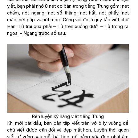
viết, bạn phải nhớ 8 nét cơ bản trong tiếng Trung gồm: nét
chấm, nét ngang, nét sổ thẳng, nét hất, nét phẩy, nét
mác, nét gập và nét móc. Cùng với đó là quy tắc viết chữ
Hán: Từ trái qua phải – Từ trên xuống dưới – Từ trong ra
ngoài – Ngang trước sổ sau.
Rèn luyện kỹ năng viết tiếng Trung
Khi mới bắt đầu, bạn cần tập viết trên vở ô ly vuông để
chữ viết được cân đối và đẹp mắt hơn. Luyện thói quen
viết từ vựng sau mỗi bài học, cố gắng vừa đọc phát âm