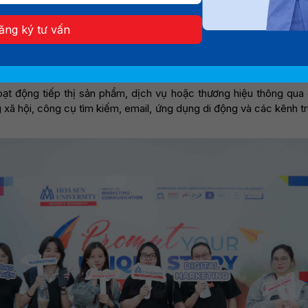
 trí tuệ nhân tạo và dữ liệu số, Digital Marketing không cò
 đã trở thành một phần quan trọng trong chiến lược tăn
ăng ký tư vấn
ọc này phù hợp với ai, cần những tố chất nào và mang đến c
Digital Marketing
hoạt động tiếp thị sản phẩm, dịch vụ hoặc thương hiệu thông qua
xã hội, công cụ tìm kiếm, email, ứng dụng di động và các kênh t