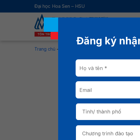
Đại học Hoa Sen – HSU
Đăng ký nhận
Trang chủ
-
Tin tức
-
Học Digital Marketing cần gi
Học Dig
C
Tỉnh/ thành phố
Học Digital Marketin
Chương trình đào tạo
đang dẫn đầu xu hướ