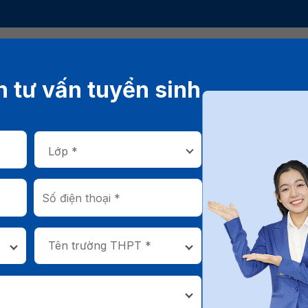
Chương trình đào tạo
Thông tin tuy
 tư vấn tuyển sinh
ỏi môn gì? Có phù hợp với bạn không?
ital Marketing cần giỏi
ó phù hợp với bạn khôn
16/06/2026
Tên trường THPT *
g cần giỏi môn gì là câu hỏi được nhiều thí sinh quan tâm khi
ng tuyển dụng trong nền kinh tế số. Với sự phát triển mạnh