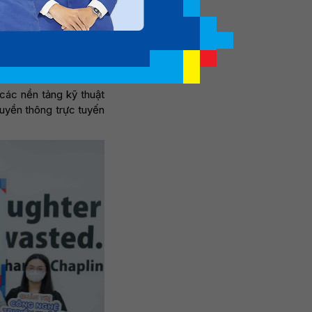
n đơn thuần là quảng
g trưởng của doanh
ơ hội nghề nghiệp ra
 các nền tảng kỹ thuật
ruyền thông trực tuyến