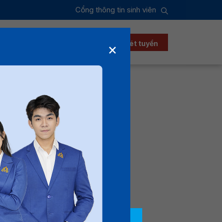
Cổng thông tin sinh viên
ển sinh
Xét học bổng
Đăng ký xét tuyển
×
 môn gì?
g?
 tìm hiểu về lĩnh vực
 mẽ của mạng xã hội,