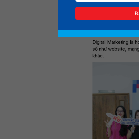
thương mại điện tử,
cáo trực tuyến mà
Đ
nghiệp. Vậy ngành h
sao?
Tìm hiểu ngành 
Digital Marketing là 
số như website, mạng 
khác.