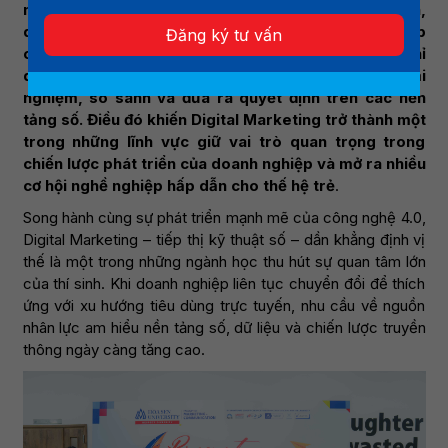
nối cộng đồng đều diễn ra trên môi trường trực tuyến,
doanh nghiệp cũng không ngừng thay đổi cách tiếp
Đăng ký tư vấn
cận khách hàng. Hành vi tiêu dùng hiện đại không chỉ
dừng ở việc tìm kiếm thông tin mà còn gắn liền với trải
nghiệm, so sánh và đưa ra quyết định trên các nền
tảng số. Điều đó khiến Digital Marketing trở thành một
trong những lĩnh vực giữ vai trò quan trọng trong
chiến lược phát triển của doanh nghiệp và mở ra nhiều
cơ hội nghề nghiệp hấp dẫn cho thế hệ trẻ
.
Song hành cùng sự phát triển mạnh mẽ của công nghệ 4.0,
Digital Marketing – tiếp thị kỹ thuật số – dần khẳng định vị
thế là một trong những ngành học thu hút sự quan tâm lớn
của thí sinh. Khi doanh nghiệp liên tục chuyển đổi để thích
ứng với xu hướng tiêu dùng trực tuyến, nhu cầu về nguồn
nhân lực am hiểu nền tảng số, dữ liệu và chiến lược truyền
thông ngày càng tăng cao.