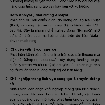
lý khủng hoảng truyền thông. Công việc này đòi hỏi khả
năng giao tiếp, sáng tạo và nhạy bén với xu hướng.
Data Analyst / Marketing Analyst
Phân tích dữ liệu chiến dịch, đo lường chỉ số hiệu suất
(KPI), và cung cấp insight giúp điều chỉnh chiến lược
tiếp thị. Đây là nhóm nghề nghiệp đang “lên ngôi” nhờ
sự phát triển của marketing dựa trên dữ liệu (data-
driven marketing).
Chuyên viên E-commerce
Phát triển kênh bán hàng online trên các sàn thương mại
điện tử (Shopee, Lazada…), xây dựng landing page,
quản lý traffic và tối ưu tỷ lệ chuyển đổi. Thích hợp cho
người muốn theo hướng “tiếp thị để bán hàng”.
Khởi nghiệp trong lĩnh vực sáng tạo & truyền thông
số
Nhiều sinh viên chọn khởi nghiệp thông qua kinh doanh
online, sáng tạo nội dung YouTube, TikTok, vận hành
agency quảng cáo nhỏ hoặc phát triển ứng dụng truyền
thông. Ngành Digital tạo điều kiện lý tưởng để phát triển