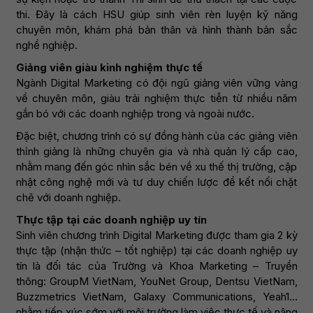
thi. Đây là cách HSU giúp sinh viên rèn luyện kỹ năng
chuyên môn, khám phá bản thân và hình thành bản sắc
nghề nghiệp.
Giảng viên giàu kinh nghiệm thực tế
Ngành Digital Marketing có đội ngũ giảng viên vững vàng
về chuyên môn, giàu trải nghiệm thực tiễn từ nhiều năm
gắn bó với các doanh nghiệp trong và ngoài nước.
Đặc biệt, chương trình có sự đồng hành của các giảng viên
thỉnh giảng là những chuyên gia và nhà quản lý cấp cao,
nhằm mang đến góc nhìn sắc bén về xu thế thị trường, cập
nhật công nghệ mới và tư duy chiến lược để kết nối chặt
chẽ với doanh nghiệp.
Thực tập tại các doanh nghiệp uy tín
Sinh viên chương trình Digital Marketing được tham gia 2 kỳ
thực tập (nhận thức – tốt nghiệp) tại các doanh nghiệp uy
tín là đối tác của Trường và Khoa Marketing – Truyền
thông: GroupM VietNam, YouNet Group, Dentsu VietNam,
Buzzmetrics VietNam, Galaxy Communications, Yeah1…
nhằm tiếp xúc sớm với môi trường làm việc thực tế và nâng