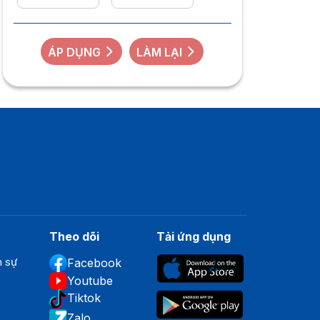
ÁP DỤNG
LÀM LẠI
Theo dõi
Tải ứng dụng
n sự
Facebook
Youtube
Tiktok
Zalo