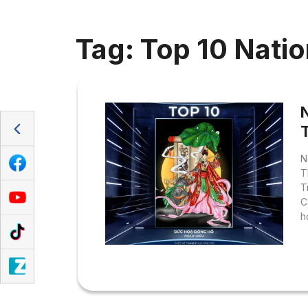
Tag: Top 10 Nati
N
T
T
C
h