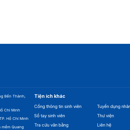
Tiện ích khác
ng Bến Thành,
Cổng thông tin sinh viên
Tuyển dụng nhâ
ồ Chí Minh
Sổ tay sinh viên
Thư viện
TP. Hồ Chí Minh
Tra cứu văn bằng
Liên hệ
ần mềm Quang