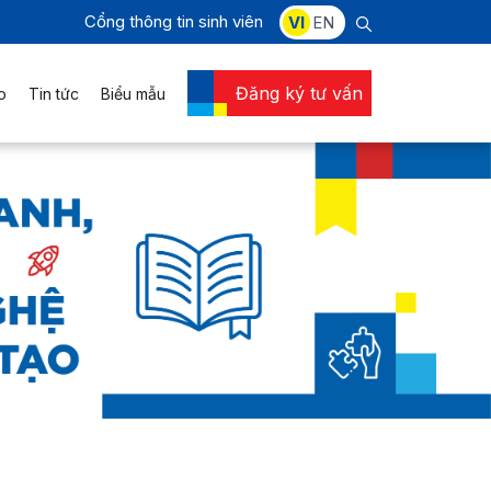
Cổng thông tin sinh viên
VI
EN
Đăng ký tư vấn
o
Tin tức
Biểu mẫu