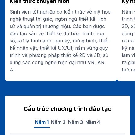
Kiến thức chuyên môn
Kỹ n
Sinh viên tốt nghiệp có kiến thức về mỹ học,
Nắm 
nghệ thuật thị giác, ngôn ngữ thiết kế, lịch
trình
sử và quản trị thương hiệu. Các bạn được
3D, x
đào tạo sâu về thiết kế đồ hoạ, minh hoạ
dụng 
số, xử lý hình ảnh, hậu kỳ, dựng hình, thiết
ra cá
kế nhân vật, thiết kế UX/UI; nắm vững quy
kỹ nă
trình và phương pháp thiết kế 2D và 3D; sử
làm v
dụng các công nghệ hiện đại như VR, AR,
ra gi
AI.
hướng
Cấu trúc chương trình đào tạo
Năm 1
Năm 2
Năm 3
Năm 4