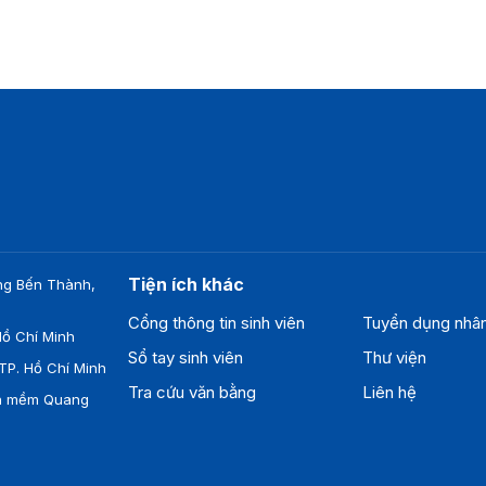
N THÔNG
Tiện ích khác
ng Bến Thành,
Cổng thông tin sinh viên
Tuyển dụng nhâ
ồ Chí Minh
Sổ tay sinh viên
Thư viện
TP. Hồ Chí Minh
Tra cứu văn bằng
Liên hệ
ần mềm Quang