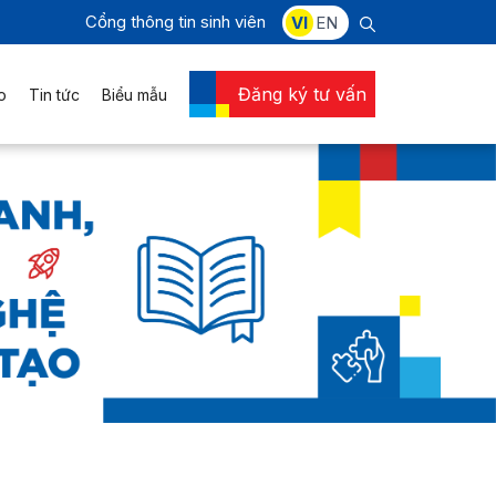
Cổng thông tin sinh viên
VI
EN
Đăng ký tư vấn
o
Tin tức
Biểu mẫu