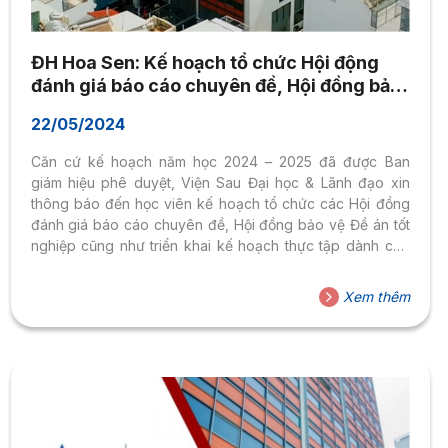
ĐH Hoa Sen: Kế hoạch tổ chức Hội động
đánh giá báo cáo chuyên đề, Hội đồng bảo
vệ đề án Tốt nghiệp & Triển khai thực tập
22/05/2024
chương trình thạc sĩ 2024-2025
Căn cứ kế hoạch năm học 2024 – 2025 đã được Ban
giám hiệu phê duyệt, Viện Sau Đại học & Lãnh đạo xin
thông báo đến học viên kế hoạch tổ chức các Hội đồng
đánh giá báo cáo chuyên đề, Hội đồng bảo vệ Đề án tốt
nghiệp cũng như triển khai kế hoạch thực tập dành cho
học viên các chương trình Thạc sĩ Quản trị kinh doanh
(MBA), Ngôn ngữ Anh (MAE) và Quản trị Dịch vụ Du lịch &
Xem thêm
Lữ hành (MAT)