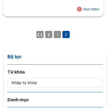
Xem thêm
❮❮
❮
1
2
Bộ lọc
Từ khóa
Danh mục