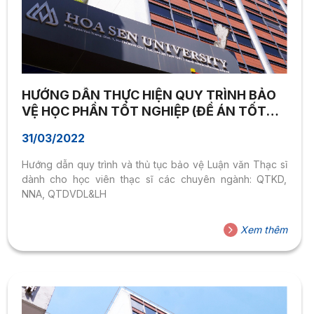
HƯỚNG DẪN THỰC HIỆN QUY TRÌNH BẢO
VỆ HỌC PHẦN TỐT NGHIỆP (ĐỀ ÁN TỐT
NGHIỆP) CHƯƠNG TRÌNH THẠC SĨ | ĐH
31/03/2022
HOA SEN
Hướng dẫn quy trình và thủ tục bảo vệ Luận văn Thạc sĩ
dành cho học viên thạc sĩ các chuyên ngành: QTKD,
NNA, QTDVDL&LH
Xem thêm