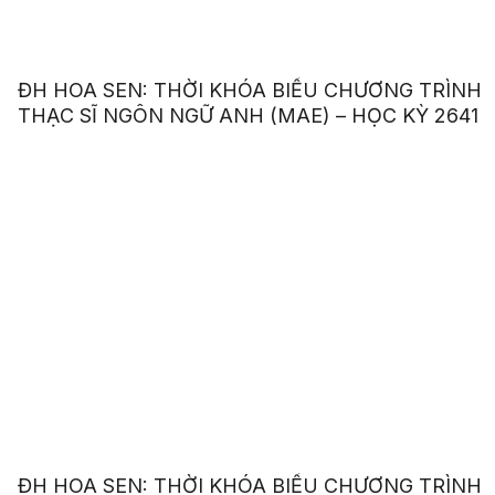
ĐH HOA SEN: THỜI KHÓA BIỂU CHƯƠNG TRÌNH
THẠC SĨ NGÔN NGỮ ANH (MAE) – HỌC KỲ 2641
ĐH HOA SEN: THỜI KHÓA BIỂU CHƯƠNG TRÌNH