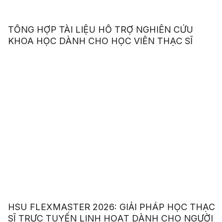
TỔNG HỢP TÀI LIỆU HỖ TRỢ NGHIÊN CỨU
KHOA HỌC DÀNH CHO HỌC VIÊN THẠC SĨ
HSU FLEXMASTER 2026: GIẢI PHÁP HỌC THẠC
SĨ TRỰC TUYẾN LINH HOẠT DÀNH CHO NGƯỜI