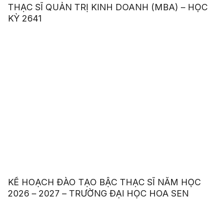
THẠC SĨ QUẢN TRỊ KINH DOANH (MBA) – HỌC
KỲ 2641
KẾ HOẠCH ĐÀO TẠO BẬC THẠC SĨ NĂM HỌC
2026 – 2027 – TRƯỜNG ĐẠI HỌC HOA SEN