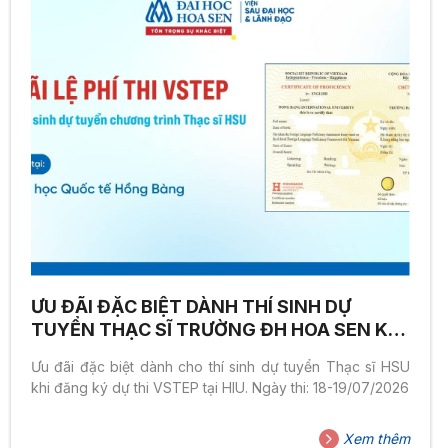
ƯU ĐÃI ĐẶC BIỆT DÀNH THÍ SINH DỰ
TUYỂN THẠC SĨ TRƯỜNG ĐH HOA SEN KHI
ĐĂNG KÝ THI VSTEP TẠI TRƯỜNG ĐH
Ưu đãi đặc biệt dành cho thí sinh dự tuyển Thạc sĩ HSU
QUỐC TẾ HỒNG BÀNG – KỲ THI NGÀY 18-
khi đăng ký dự thi VSTEP tại HIU. Ngày thi: 18-19/07/2026
19/07/2026
Xem thêm