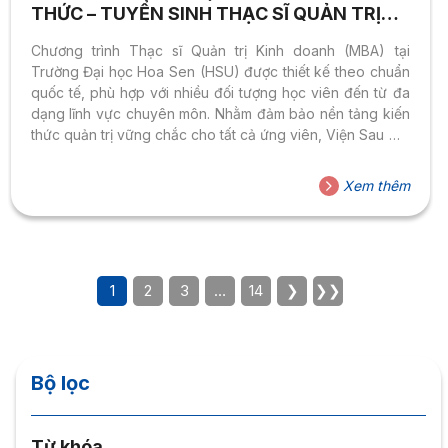
THỨC – TUYỂN SINH THẠC SĨ QUẢN TRỊ
KINH DOANH (MBA) 2026
Chương trình Thạc sĩ Quản trị Kinh doanh (MBA) tại
Trường Đại học Hoa Sen (HSU) được thiết kế theo chuẩn
quốc tế, phù hợp với nhiều đối tượng học viên đến từ đa
dạng lĩnh vực chuyên môn. Nhằm đảm bảo nền tảng kiến
thức quản trị vững chắc cho tất cả ứng viên, Viện Sau Đại
học & Lãnh đạo tổ chức các môn học bổ sung kiến thức
dành cho những thí sinh tốt nghiệp các ngành đại học
Xem thêm
khác ngành Quản trị kinh doanh.
1
2
3
…
14
❯
❯❯
Bộ lọc
Từ khóa