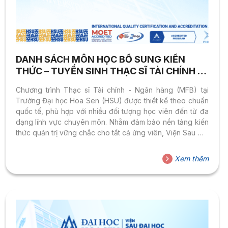
DANH SÁCH MÔN HỌC BỔ SUNG KIẾN
THỨC – TUYỂN SINH THẠC SĨ TÀI CHÍNH –
NGÂN HÀNG (MFB) 2026
Chương trình Thạc sĩ Tài chính - Ngân hàng (MFB) tại
Trường Đại học Hoa Sen (HSU) được thiết kế theo chuẩn
quốc tế, phù hợp với nhiều đối tượng học viên đến từ đa
dạng lĩnh vực chuyên môn. Nhằm đảm bảo nền tảng kiến
thức quản trị vững chắc cho tất cả ứng viên, Viện Sau Đại
học & Lãnh đạo tổ chức các môn học bổ sung kiến thức
dành cho những thí sinh tốt nghiệp các ngành đại học
Xem thêm
khác ngành Tài chính - Ngân hàng.