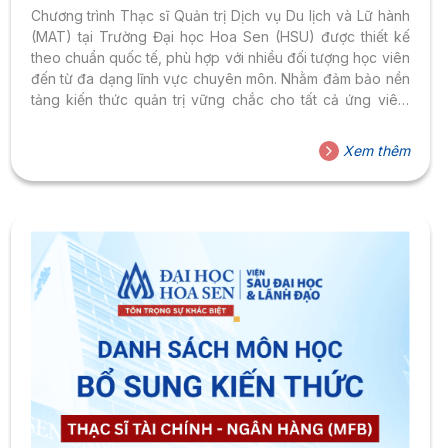
DỊCH VỤ DU LỊCH VÀ LỮ HÀNH (MAT) 2026
Chương trình Thạc sĩ Quản trị Dịch vụ Du lịch và Lữ hành
(MAT) tại Trường Đại học Hoa Sen (HSU) được thiết kế
theo chuẩn quốc tế, phù hợp với nhiều đối tượng học viên
đến từ đa dạng lĩnh vực chuyên môn. Nhằm đảm bảo nền
tảng kiến thức quản trị vững chắc cho tất cả ứng viên,
Viện Sau Đại học & Lãnh đạo tổ chức các môn học bổ
sung kiến thức dành cho những thí sinh tốt nghiệp các
Xem thêm
ngành đại học khác ngành Quản trị Dịch vụ Du lịch và Lữ
hành.