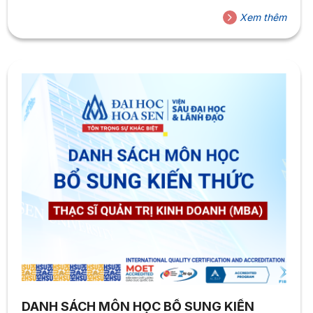
quan đến ngôn ngữ và văn hóa quốc tế. Nhằm đảm bảo
Xem thêm
nền tảng học thuật vững chắc cho ứng viên đến từ các
ngành học không thuộc khối ngôn ngữ, sư phạm tiếng
Anh, HSU tổ chức các lớp bổ sung kiến thức để đảm bảo
điều kiện đăng ký dự tuyển chương trình thạc sĩ Ngôn
ngữ Anh
DANH SÁCH MÔN HỌC BỔ SUNG KIẾN