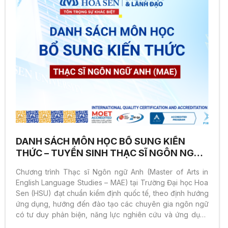
DANH SÁCH MÔN HỌC BỔ SUNG KIẾN
THỨC – TUYỂN SINH THẠC SĨ NGÔN NGỮ
ANH (MAE) 2026
Chương trình Thạc sĩ Ngôn ngữ Anh (Master of Arts in
English Language Studies – MAE) tại Trường Đại học Hoa
Sen (HSU) đạt chuẩn kiểm định quốc tế, theo định hướng
ứng dụng, hướng đến đào tạo các chuyên gia ngôn ngữ
có tư duy phản biện, năng lực nghiên cứu và ứng dụng
cao trong lĩnh vực giảng dạy và các ngành nghề liên