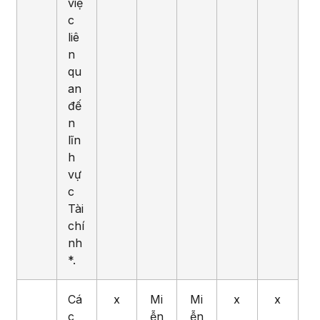
việ
c
liê
n
qu
an
đế
n
lĩn
h
vự
c
Tài
chí
nh
*.
Cá
x
Mi
Mi
x
x
c
ễn
ễn