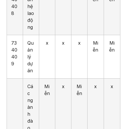
40
hệ
8
lao
độ
ng
73
Qu
x
x
x
Mi
Mi
40
ản
ễn
ễn
40
lý
9
dự
án
Cá
Mi
x
Mi
x
x
c
ễn
ễn
ng
àn
h
đà
o