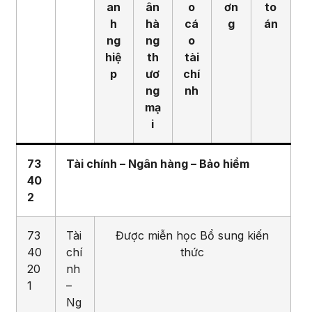
an
ân
o
ơn
to
h
hà
cá
g
án
ng
ng
o
hiệ
th
tài
p
ươ
chí
ng
nh
mạ
i
73
Tài chính – Ngân hàng – Bảo hiểm
4
0
2
73
Tài
Được miễn học Bổ sung kiến
40
chí
thức
20
nh
1
–
Ng