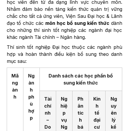
học viên đến từ đa dạng lĩnh vực chuyên môn.
Nhằm đảm bảo nền tảng kiến thức quản trị vững
chắc cho tất cả ứng viên, Viện Sau Đại học & Lãnh
đạo tổ chức các
môn học bổ sung kiến thức
dành
cho những thí sinh tốt nghiệp các ngành đại học
khác ngành Tài chính – Ngân hàng.
Thí sinh tốt nghiệp Đại học thuộc các ngành phù
hợp và hoàn thành điều kiện bổ sung theo danh
mục sau:
Mã
Ng
Danh sách các học phần bổ
ng
àn
sung kiến thức
àn
h
h
ph
Tài
Ng
Ph
Kin
Ng
ù
chí
hiệ
ân
h
uy
hợ
nh
p
tíc
tế
ên
p
–
vụ
h
đại
lý
Do
Ng
bá
cư
kế