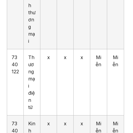
h
thư
ơn
g
mạ
i
73
Th
x
x
x
Mi
Mi
40
ươ
ễn
ễn
122
ng
mạ
i
điệ
n
tử
73
Kin
x
x
x
Mi
Mi
40
h
ễn
ễn