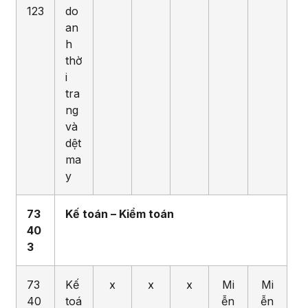
123
do
an
h
thờ
i
tra
ng
và
dệt
ma
y
73
Kế
toán – Kiểm toán
4
0
3
73
Kế
x
x
x
Mi
Mi
40
toá
ễn
ễn