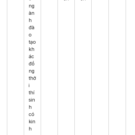
ng
àn
h
đà
o
tạo
kh
ác
đồ
ng
thờ
i
thí
sin
h
có
kin
h