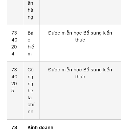
ân
hà
ng
73
Bả
Được miễn học Bổ sung kiến
40
o
thức
20
hiể
4
m
73
Cô
Được miễn học Bổ sung kiến
40
ng
thức
20
ng
5
hệ
tài
chí
nh
73
Kinh doanh