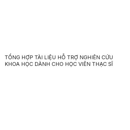
TỔNG HỢP TÀI LIỆU HỖ TRỢ NGHIÊN CỨU
KHOA HỌC DÀNH CHO HỌC VIÊN THẠC SĨ