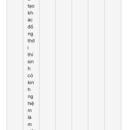
tạo
kh
ác
đồ
ng
thờ
i
thí
sin
h
có
kin
h
ng
hiệ
m
là
m