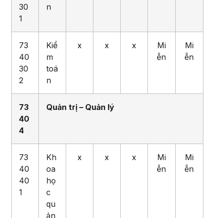
30
n
1
73
Kiể
x
x
x
Mi
Mi
40
m
ễn
ễn
30
toá
2
n
73
Quản
trị – Quản lý
4
0
4
73
Kh
x
x
x
Mi
Mi
40
oa
ễn
ễn
40
họ
1
c
qu
ản