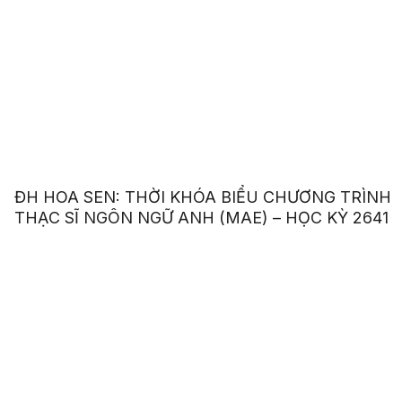
ĐH HOA SEN: THỜI KHÓA BIỂU CHƯƠNG TRÌNH
THẠC SĨ NGÔN NGỮ ANH (MAE) – HỌC KỲ 2641