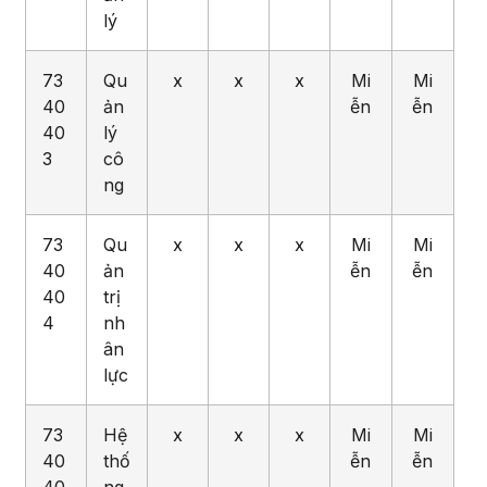
lý
73
Qu
x
x
x
Mi
Mi
40
ản
ễn
ễn
40
lý
3
cô
ng
73
Qu
x
x
x
Mi
Mi
40
ản
ễn
ễn
40
trị
4
nh
ân
lực
73
Hệ
x
x
x
Mi
Mi
40
thố
ễn
ễn