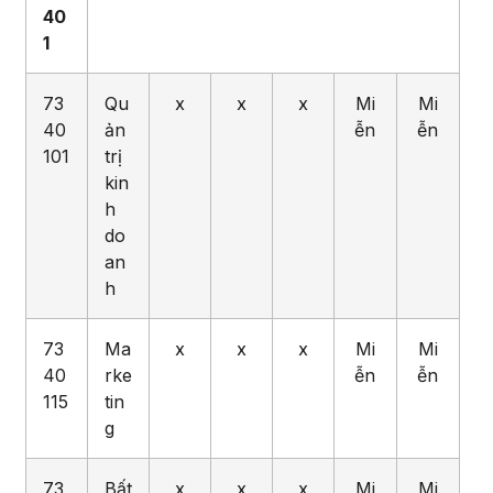
4
0
1
73
Qu
x
x
x
Mi
Mi
40
ản
ễn
ễn
101
trị
kin
h
do
an
h
73
Ma
x
x
x
Mi
Mi
40
rke
ễn
ễn
115
tin
g
73
Bất
x
x
x
Mi
Mi