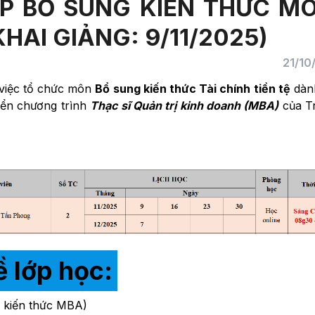
P BỔ SUNG KIẾN THỨC M
KHAI GIẢNG: 9/11/2025)
21/10
 việc tổ chức môn
Bổ sung kiến thức Tài chính tiền tệ
dàn
yển chương trình
Thạc sĩ Quản trị kinh doanh (MBA)
của T
ề lớp học:
g kiến thức MBA)