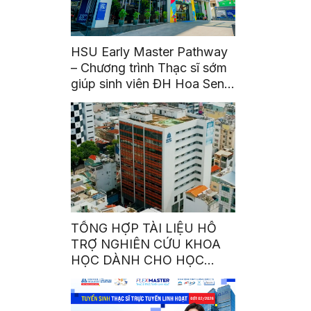
HSU Early Master Pathway
– Chương trình Thạc sĩ sớm
giúp sinh viên ĐH Hoa Sen
bứt phá từ bậc đại học
TỔNG HỢP TÀI LIỆU HỖ
TRỢ NGHIÊN CỨU KHOA
HỌC DÀNH CHO HỌC
VIÊN THẠC SĨ