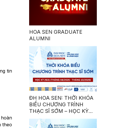
HOA SEN GRADUATE
ALUMNI
ng tin
ĐH HOA SEN: THỜI KHÓA
BIỂU CHƯƠNG TRÌNH
THẠC SĨ SỚM – HỌC KỲ
2631
à hoàn
m theo