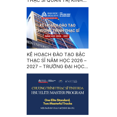
THẠC SĨ QUẢN TRỊ KINH
DOANH (MBA) – HỌC KỲ
2641
KẾ HOẠCH ĐÀO TẠO BẬC
THẠC SĨ NĂM HỌC 2026 –
2027 – TRƯỜNG ĐẠI HỌC
HOA SEN