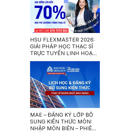
HSU FLEXMASTER 2026:
GIẢI PHÁP HỌC THẠC SĨ
TRỰC TUYẾN LINH HOẠT
DÀNH CHO NGƯỜI BẬN
RỘN
MAE – ĐĂNG KÝ LỚP BỔ
SUNG KIẾN THỨC MÔN:
NHẬP MÔN BIÊN – PHIÊN