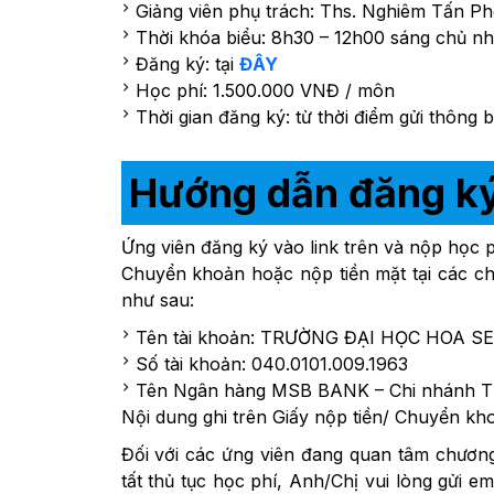
Giảng viên phụ trách: Ths. Nghiêm Tấn P
Thời khóa biểu: 8h30 – 12h00 sáng chủ nhậ
Đăng ký: tại
ĐÂY
Học phí: 1.500.000 VNĐ / môn
Thời gian đăng ký: từ thời điểm gửi thông 
Hướng dẫn đăng ký
Ứng viên đăng ký vào link trên và nộp học p
Chuyển khoản hoặc nộp tiền mặt tại các c
như sau:
Tên tài khoản: TRƯỜNG ĐẠI HỌC HOA S
Số tài khoản: 040.0101.009.1963
Tên Ngân hàng MSB BANK – Chi nhánh 
Nội dung ghi trên Giấy nộp tiền/ Chuyển kh
Đối với các ứng viên đang quan tâm chương
tất thủ tục học phí, Anh/Chị vui lòng gửi