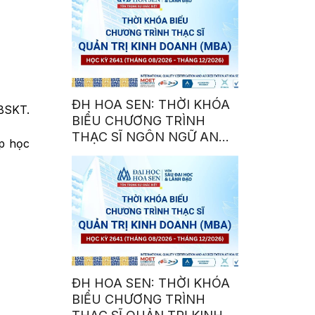
ĐH HOA SEN: THỜI KHÓA
 BSKT.
BIỂU CHƯƠNG TRÌNH
THẠC SĨ NGÔN NGỮ ANH
ớp học
(MAE) – HỌC KỲ 2641
ĐH HOA SEN: THỜI KHÓA
BIỂU CHƯƠNG TRÌNH