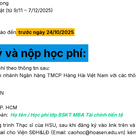
hong
t (từ 9/11 – 7/12/2025)
báo đến
trước ngày 24/10/2025
 và nộp học phí:
hí theo thông tin sau:
hi nhánh Ngân hàng TMCP Hàng Hải Việt Nam với các thô
EN
TP. HCM
oản:
Họ tên / Học phí lớp BSKT MBA Tài chính tiền tệ
 trình Thạc sĩ của HSU, sau khi đăng ký vào link trên v
 email cho Viện SĐH&LĐ (Email: caohoc@hoasen.edu.vn) kè