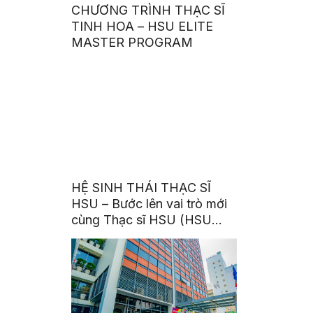
CHƯƠNG TRÌNH THẠC SĨ
TINH HOA – HSU ELITE
MASTER PROGRAM
HỆ SINH THÁI THẠC SĨ
HSU – Bước lên vai trò mới
cùng Thạc sĩ HSU (HSU
Master’s Ecosystem – Step
Up with HSU Master
Degrees)