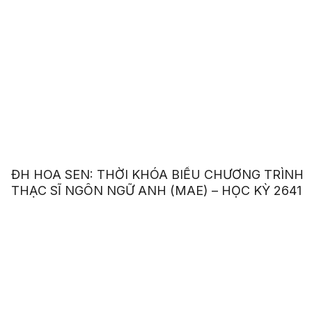
ĐH HOA SEN: THỜI KHÓA BIỂU CHƯƠNG TRÌNH
THẠC SĨ NGÔN NGỮ ANH (MAE) – HỌC KỲ 2641