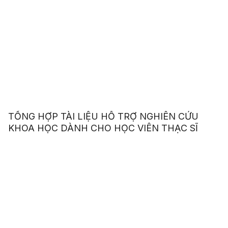
TỔNG HỢP TÀI LIỆU HỖ TRỢ NGHIÊN CỨU
KHOA HỌC DÀNH CHO HỌC VIÊN THẠC SĨ