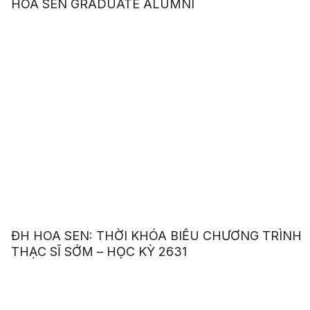
HOA SEN GRADUATE ALUMNI
ĐH HOA SEN: THỜI KHÓA BIỂU CHƯƠNG TRÌNH
THẠC SĨ SỚM – HỌC KỲ 2631