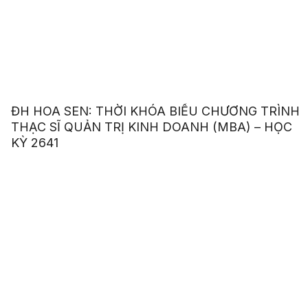
ĐH HOA SEN: THỜI KHÓA BIỂU CHƯƠNG TRÌNH
THẠC SĨ QUẢN TRỊ KINH DOANH (MBA) – HỌC
KỲ 2641