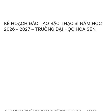
KẾ HOẠCH ĐÀO TẠO BẬC THẠC SĨ NĂM HỌC
2026 – 2027 – TRƯỜNG ĐẠI HỌC HOA SEN