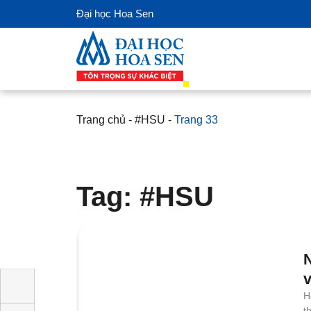
Đại học Hoa Sen
Trang chủ
-
#HSU
-
Trang 33
Tag: #HSU
H
v