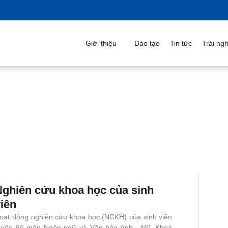
Giới thiệu
Đào tạo
Tin tức
Trải ngh
Nghiên cứu khoa học của sinh
viên
oạt động nghiên cứu khoa học (NCKH) của sinh
iên thuộc Bộ môn Ngôn ngữ và Văn hóa Anh - Mỹ,