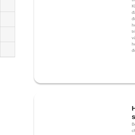
K
H
t
c
v
g
Q
ý
H
B
c