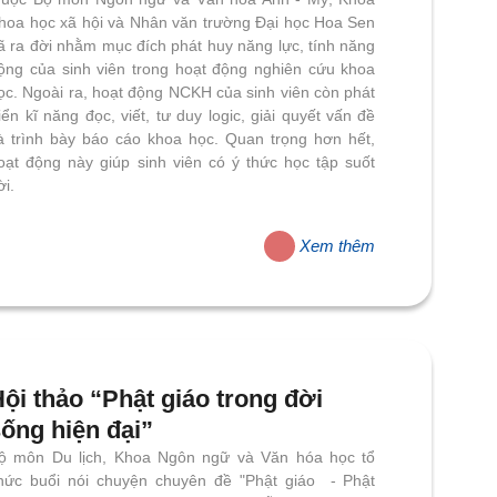
hoa Khoa học xã hội và Nhân văn trường Đại học
oa Sen đã ra đời nhằm mục đích phát huy năng lực,
ính năng động của sinh viên trong hoạt động nghiên
ứu khoa học. Ngoài ra, hoạt động NCKH của sinh
iên còn phát triển kĩ năng đọc, viết, tư duy logic,
iải quyết vấn đề và trình bày báo cáo khoa học.
uan trọng hơn hết, hoạt động này giúp sinh viên có
 thức học tập suốt đời.
Xem thêm
ội thảo “Phật giáo trong đời
sống hiện đại”
ộ môn Du lịch, Khoa Ngôn ngữ và Văn hóa học tổ
hức buổi nói chuyện chuyên đề "Phật giáo ​- Phật