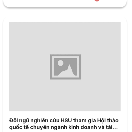
ThS. Gregory Dolezal – Phó Giám đốc chương trình, TS.
Phùng Thái Minh Trang – Quản...
Đôi ngũ nghiên cứu HSU tham gia Hội thảo
quốc tế chuyên ngành kinh doanh và tài