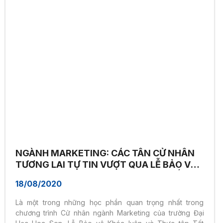
NGÀNH MARKETING: CÁC TÂN CỬ NHÂN
TƯƠNG LAI TỰ TIN VƯỢT QUA LỄ BẢO VỆ
LUẬN VĂN VÀ BÁO CÁO THỰC TẬP TỐT
18/08/2020
NGHIỆP
Là một trong những học phần quan trọng nhất trong
chương trình Cử nhân ngành Marketing của trường Đại