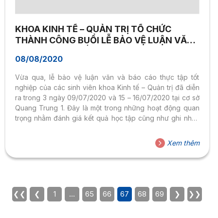
KHOA KINH TẾ – QUẢN TRỊ TỔ CHỨC
THÀNH CÔNG BUỔI LỄ BẢO VỆ LUẬN VĂN
VÀ THỰC TẬP TỐT NGHIỆP
08/08/2020
Vừa qua, lễ bảo vệ luận văn và báo cáo thực tập tốt
nghiệp của các sinh viên khoa Kinh tế – Quản trị đã diễn
ra trong 3 ngày 09/07/2020 và 15 – 16/07/2020 tại cơ sở
Quang Trung 1. Đây là một trong những hoạt động quan
trọng nhằm đánh giá kết quả học tập cũng như ghi nhận
nỗ lực làm việc và nghiên cứu của sinh viên tại doanh
nghiệp. Ban Hội đồng và sinh viên cùng nhau
Xem thêm
chụp hình tại buổi lễ bảo vệ Với khoảng thời gian gần...
❮❮
❮
1
…
65
66
67
68
69
❯
❯❯