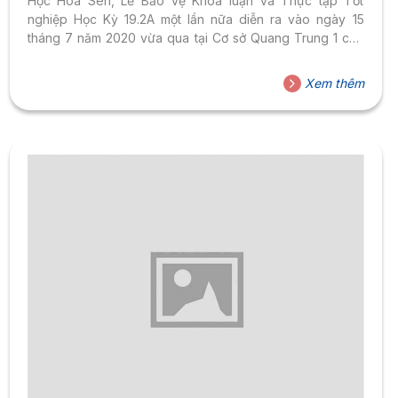
Học Hoa Sen, Lễ Bảo vệ Khóa luận và Thực tập Tốt
nghiệp Học Kỳ 19.2A một lần nữa diễn ra vào ngày 15
tháng 7 năm 2020 vừa qua tại Cơ sở Quang Trung 1 của
Trường. Ban Hội đồng và sinh viên cùng
nhau chụp hình trước buổi lễ bảo vệ Lễ Bảo vệ Khóa luận
Xem thêm
và Thực tập Tốt nghiệp lần này khép lại quá trình nỗ...