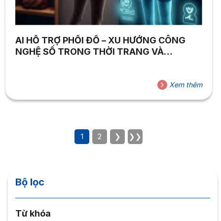
AI HỖ TRỢ PHỐI ĐỒ – XU HƯỚNG CÔNG
NGHỆ SỐ TRONG THỜI TRANG VÀ
THƯƠNG MẠI ĐIỆN TỬ
Xem thêm
1
2
❯
❯❯
Bộ lọc
Từ khóa