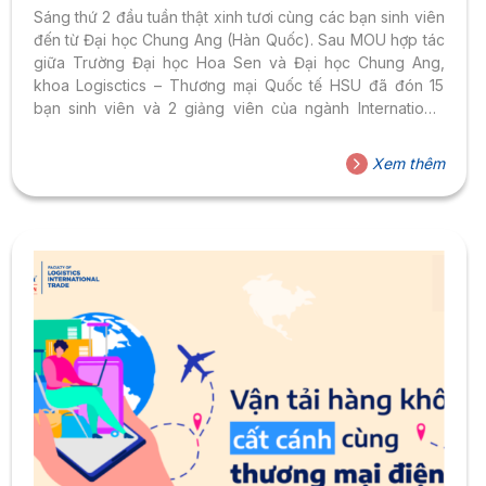
HỌC TẬP
Sáng thứ 2 đầu tuần thật xinh tươi cùng các bạn sinh viên
đến từ Đại học Chung Ang (Hàn Quốc). Sau MOU hợp tác
giữa Trường Đại học Hoa Sen và Đại học Chung Ang,
khoa Logisctics – Thương mại Quốc tế HSU đã đón 15
bạn sinh viên và 2 giảng viên của ngành International
Logistics – Đại học Chung Ang đến trao đổi học thuật.
Sáng nay, các bạn đã tham gia lớp học Vận tải thủy của
Xem thêm
ThS. Trần Thị Trúc Lan – GĐCT Logistics và Quản lý chuỗi
cung ứng. Trong tuần này, sinh viên...