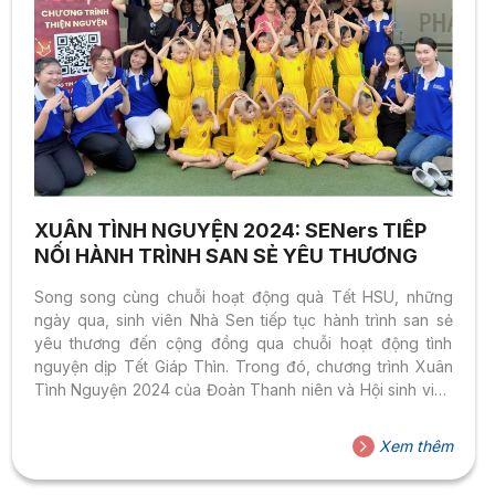
XUÂN TÌNH NGUYỆN 2024: SENers TIẾP
NỐI HÀNH TRÌNH SAN SẺ YÊU THƯƠNG
Song song cùng chuỗi hoạt động quà Tết HSU, những
ngày qua, sinh viên Nhà Sen tiếp tục hành trình san sẻ
yêu thương đến cộng đồng qua chuỗi hoạt động tình
nguyện dịp Tết Giáp Thìn. Trong đó, chương trình Xuân
Tình Nguyện 2024 của Đoàn Thanh niên và Hội sinh viên
chính thức khởi động tại mặt trận TPHCM với hoạt động
sân chơi ngày Tết cho các em tại trường Chuyên biệt
Xem thêm
Quận 10. Song song đó, các bạn sinh viên khoa Tài Chính
– Ngân Hàng đã tổ chức chương trình Xuân Ấm Áp 2024