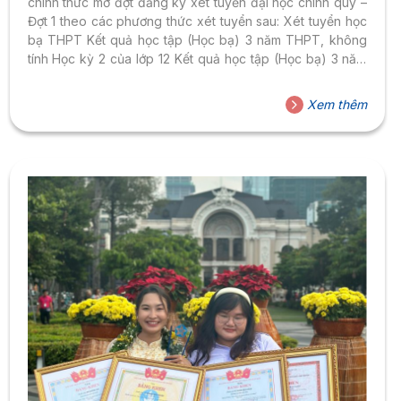
chính thức mở đợt đăng ký xét tuyển đại học chính quy –
Đợt 1 theo các phương thức xét tuyển sau: Xét tuyển học
bạ THPT Kết quả học tập (Học bạ) 3 năm THPT, không
tính Học kỳ 2 của lớp 12 Kết quả học tập (Học bạ) 3 năm
THPT Kết quả học tập (Học bạ) THPT theo tổ hợp 3 môn
Xét tuyển thẳng vào Trường Xét tuyển trên kết quả kỳ thi
Xem thêm
Đánh giá năng lực ĐHQG TP.HCM và ĐHQG Hà Nội 2024
Thời gian nhận...