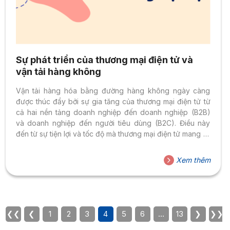
Sự phát triển của thương mại điện tử và
vận tải hàng không
Vận tải hàng hóa bằng đường hàng không ngày càng
được thúc đẩy bởi sự gia tăng của thương mại điện tử từ
cả hai nền tảng doanh nghiệp đến doanh nghiệp (B2B)
và doanh nghiệp đến người tiêu dùng (B2C). Điều này
đến từ sự tiện lợi và tốc độ mà thương mại điện tử mang lại
so với các phương pháp truyền thống như vận chuyển
các gói hàng bằng thư tay. Ngoài ra, thương mại điện tử
Xem thêm
đã giúp khách hàng có thể mua các mặt hàng từ nhiều
nhà cung cấp khác nhau, giúp họ dễ...
❮❮
❮
1
2
3
4
5
6
…
13
❯
❯❯