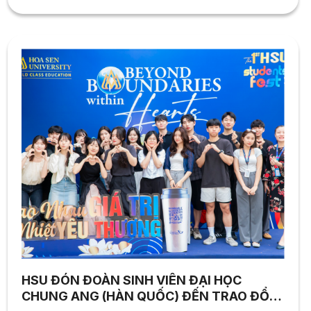
Hoa Sen giải đáp và tư vấn nhiệt tình cho các bạn. ThS.
Phan Văn Giang...
HSU ĐÓN ĐOÀN SINH VIÊN ĐẠI HỌC
CHUNG ANG (HÀN QUỐC) ĐẾN TRAO ĐỔI