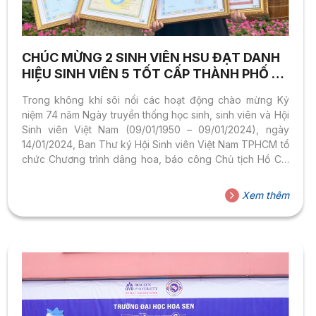
CHÚC MỪNG 2 SINH VIÊN HSU ĐẠT DANH
HIỆU SINH VIÊN 5 TỐT CẤP THÀNH PHỐ VÀ
CẤP TRUNG ƯƠNG
Trong không khí sôi nổi các hoạt động chào mừng Kỷ
niệm 74 năm Ngày truyền thống học sinh, sinh viên và Hội
Sinh viên Việt Nam (09/01/1950 – 09/01/2024), ngày
14/01/2024, Ban Thư ký Hội Sinh viên Việt Nam TPHCM tổ
chức Chương trình dâng hoa, báo công Chủ tịch Hồ Chí
Minh và tuyên dương “Sinh viên 5 tốt”, “Tập thể Sinh viên
5 tốt” TPHCM năm 2023. Trong đó, Trường Đại học Hoa
Xem thêm
Sen có 02 sinh viên tiêu biểu được vinh danh: Bạn Lê
Thanh Bảo Ngân – Sinh viên ngành Kế Toán, Uỷ viên
BCH...