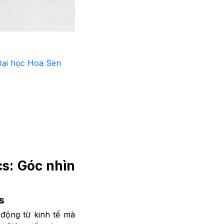
 Đại học Hoa Sen
cs: Góc nhìn
s
 động từ kinh tế mà