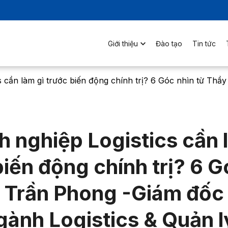
Giới thiệu
Đào tạo
Tin tức
s cần làm gì trước biến động chính trị? 6 Góc nhìn từ Th
 nghiệp Logistics cần 
biến động chính trị? 6 G
y Trần Phong -Giám đốc
ngành Logistics & Quản l