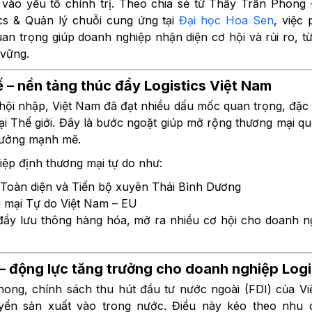
 vào yếu tố chính trị. Theo chia sẻ từ Thầy Trần Phong
ics & Quản lý chuỗi cung ứng tại
Đại học Hoa Sen
, việc
uan trọng giúp doanh nghiệp nhận diện cơ hội và rủi ro, 
 vững.
ế – nền tảng thúc đẩy Logistics Việt Nam
 hội nhập, Việt Nam đã đạt nhiều dấu mốc quan trọng, đặc b
 Thế giới. Đây là bước ngoặt giúp mở rộng thương mại qu
trưởng mạnh mẽ.
iệp định thương mại tự do như:
c Toàn diện và Tiến bộ xuyên Thái Bình Dương
 mại Tự do Việt Nam – EU
ẩy lưu thông hàng hóa, mở ra nhiều cơ hội cho doanh ngh
 – động lực tăng trưởng cho doanh nghiệp Logi
ong, chính sách thu hút đầu tư nước ngoài (FDI) của Vi
yển sản xuất vào trong nước. Điều này kéo theo nhu 