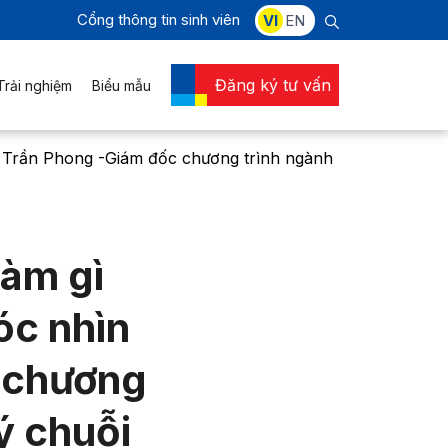
Cổng thông tin sinh viên
VI
EN
Đăng ký tư vấn
Trải nghiệm
Biểu mẫu
ầy Trần Phong -Giám đốc chương trình ngành
làm gì
óc nhìn
 chương
ý chuỗi