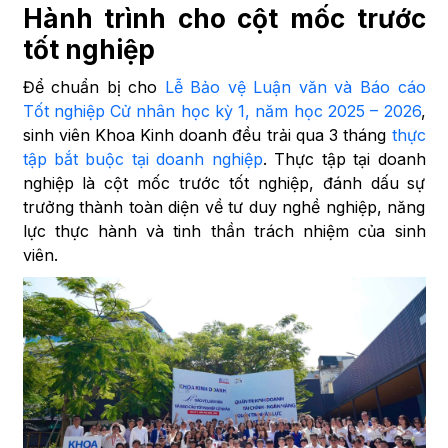
Hành trình cho cột mốc trước
tốt nghiệp
Để chuẩn bị cho
Lễ Bảo vệ Luận văn và Báo cáo
Tốt nghiệp Cử nhân học kỳ 1, năm học 2025 – 2026
,
sinh viên Khoa Kinh doanh đều trải qua 3 tháng
thực
tập bắt buộc tại doanh nghiệp
. Thực tập tại doanh
nghiệp là cột mốc trước tốt nghiệp, đánh dấu sự
trưởng thành toàn diện về tư duy nghề nghiệp, năng
lực thực hành và tinh thần trách nhiệm của sinh
viên.