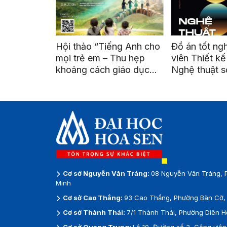
ng Anh cho
Đồ án tốt nghiệp sinh
HSU ký kết h
Thu hẹp
viên Thiết kế Đồ họa và
Hiệp hội Mar
giáo dục
Nghệ thuật số được triển
Nam, mở rộng
g xa”
lãm tại ga Metro Bến
nối và phát t
Thành
nghiệp
Cơ sở Nguyễn Văn Tráng:
08 Nguyễn Văn Tráng, 
Minh
Cơ sở Cao Thắng:
93 Cao Thắng, Phường Bàn Cờ, 
Cơ sở Thành Thái:
7/1 Thành Thái, Phường Diên H
Cơ sở Quang Trung:
Lô 10, Đường số 3, Công vi