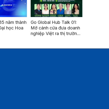
ub Talk 01:
KDDI COMPANY TOUR
a đưa doanh
2026: Khám phá môi
ra thị trường
trường làm việc doanh
nghiệp quốc tế