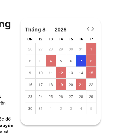
ống
Tháng 8
2026
CN
T2
T3
T4
T5
T6
T7
26
27
28
29
30
31
1
2
3
4
5
6
7
8
9
10
11
12
13
14
15
16
17
18
19
20
21
22
c
23
24
25
26
27
28
29
yện
30
31
1
2
3
4
5
ộc đời
 xuyên
a sẻ