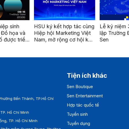
ợp tác cùng
Lễ kỷ niệm 35 năm thành
Go Global H
keting Việt
lập Trường Đại học Hoa
Mở cánh cử
 cơ hội kết
Sen
nghiệp Việt 
riển nghề
quốc tế
Tiện ích khác
Sen Boutique
Sen Entertainment
Phường Bến Thành, TP.Hồ Chí
Hợp tác quốc tế
TP. Hồ Chí Minh
Tuyển sinh
ồng, TP. Hồ Chí Minh
Tuyển dụng
ên Phần mềm Quang Trung, Phường