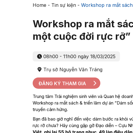
Home
-
Tin sự kiện
-
Workshop ra mắt sách 
Workshop ra mắt sác
một cuộc đời rực rỡ”
08h00 - 11h00 ngày 18/03/2025
Trụ sở Nguyễn Văn Tráng
ĐĂNG KÝ THAM GIA
Trung tâm Trải nghiệm sinh viên và Quan hệ doa
Workshop ra mắt sách & triển lãm dự án “Dám sốn
truyền cảm hứng.
Bạn đã bao giờ nghĩ đến việc dám bước ra khỏi 
rực rỡ chưa? Hãy cùng gặp gỡ Đạo diễn – Cựu N
Việt
,
ghi lại 55 bộ trang phục
,
49 làn điệu dân