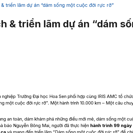
& triển lãm dự án “dám sống một cuộc đời rực rỡ”
h & triển lãm dự án “dám s
nh nghiệp Trường Đại học Hoa Sen phối hợp cùng IRIS AMC tổ chứ
g một cuộc đời rực rỡ”. Một hành trình 10.000 km – Một câu chu
vùng an toàn, dám khám phá những điều mới mẻ, dám sống một cu
hà báo Nguyễn Bông Mai, người đã thực hiện
hành trình 99 ngày
 ca
và mang đến triển lãm “Dám sống một cuộc đời rực rỡ” để chi