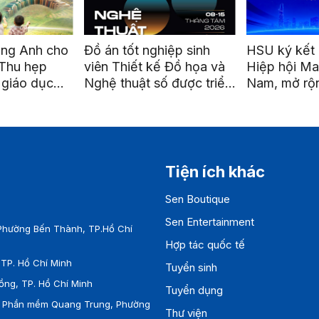
nghiệp sinh
HSU ký kết hợp tác cùng
Lễ kỷ ni
t kế Đồ họa và
Hiệp hội Marketing Việt
lập Trườ
t số được triển
Nam, mở rộng cơ hội kết
Sen
a Metro Bến
nối và phát triển nghề
nghiệp
Tiện ích khác
Sen Boutique
Sen Entertainment
Phường Bến Thành, TP.Hồ Chí
Hợp tác quốc tế
TP. Hồ Chí Minh
Tuyển sinh
ồng, TP. Hồ Chí Minh
Tuyển dụng
ên Phần mềm Quang Trung, Phường
Thư viện