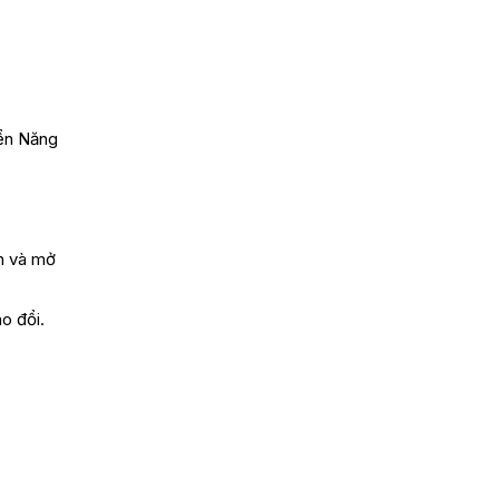
iển Năng
h và mở
o đổi.