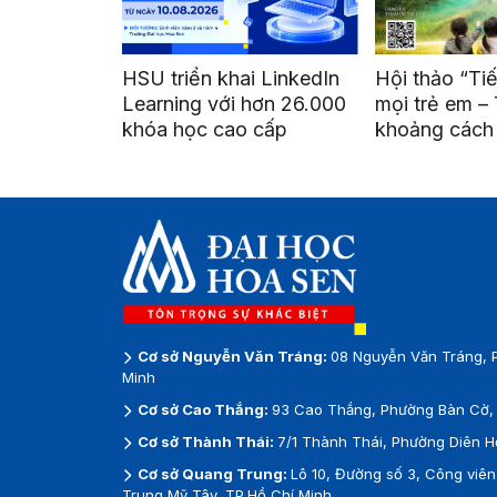
khai LinkedIn
Hội thảo “Tiếng Anh cho
Đồ án tốt 
ới hơn 26.000
mọi trẻ em – Thu hẹp
viên Thiế
cao cấp
khoảng cách giáo dục
Nghệ thuậ
vùng sâu, vùng xa”
lãm tại g
Thành
Cơ sở Nguyễn Văn Tráng:
08 Nguyễn Văn Tráng, 
Minh
Cơ sở Cao Thắng:
93 Cao Thắng, Phường Bàn Cờ, 
Cơ sở Thành Thái:
7/1 Thành Thái, Phường Diên H
Cơ sở Quang Trung:
Lô 10, Đường số 3, Công vi
Trung Mỹ Tây, TP.Hồ Chí Minh