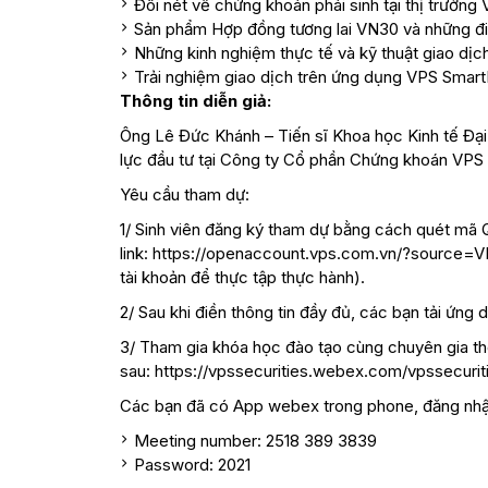
Đôi nét về chứng khoán phái sinh tại thị trường 
Sản phẩm Hợp đồng tương lai VN30 và những điề
Những kinh nghiệm thực tế và kỹ thuật giao dịc
Trải nghiệm giao dịch trên ứng dụng VPS Smart
Thông tin diễn giả:
Ông Lê Đức Khánh – Tiến sĩ Khoa học Kinh tế Đại
lực đầu tư tại Công ty Cổ phần Chứng khoán VPS
Yêu cầu tham dự:
1/ Sinh viên đăng ký tham dự bằng cách quét mã
link:
https://openaccount.vps.com.vn/?sourc
tài khoản để thực tập thực hành).
2/ Sau khi điền thông tin đầy đủ, các bạn tải ứng
3/ Tham gia khóa học đào tạo cùng chuyên gia 
sau:
https://vpssecurities.webex.com/vpssecuriti
Các bạn đã có App webex trong phone, đăng nhậ
Meeting number: 2518 389 3839
Password: 2021