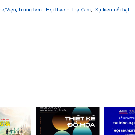
a/Viện/Trung tâm
Hội thảo - Toạ đàm
Sự kiện nổi bật
,
,