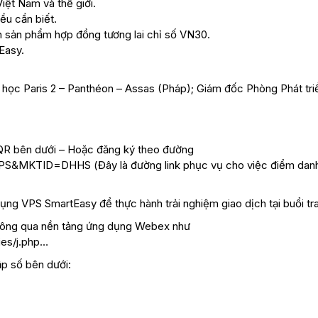
Việt Nam và thế giới.
u cần biết.
h sản phẩm hợp đồng tương lai chỉ số VN30.
Easy.
 học Paris 2 – Panthéon – Assas (Pháp); Giám đốc Phòng Phát tr
 QR bên dưới – Hoặc đăng ký theo đường
e=VPS&MKTID=DHHS
(Đây là đường link phục vụ cho việc điểm dan
 dụng VPS SmartEasy để thực hành trải nghiệm giao dịch tại buổi tra
thông qua nền tảng ứng dụng Webex như
es/j.php
…
p số bên dưới: