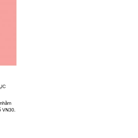
HỤC
t nhằm
số VN30.