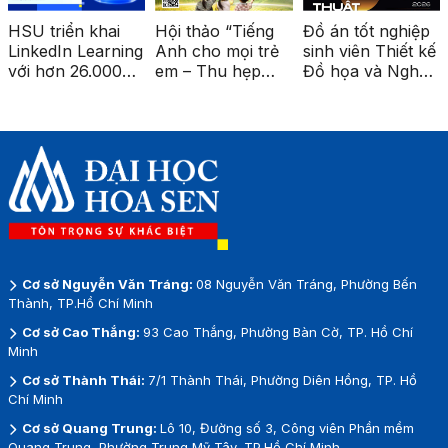
HSU triển khai
Hội thảo “Tiếng
Đồ án tốt nghiệp
LinkedIn Learning
Anh cho mọi trẻ
sinh viên Thiết kế
với hơn 26.000
em – Thu hẹp
Đồ họa và Nghệ
khóa học cao
khoảng cách giáo
thuật số được
cấp
dục vùng sâu,
triển lãm tại ga
vùng xa”
Metro Bến Thành
Cơ sở Nguyễn Văn Tráng:
08 Nguyễn Văn Tráng, Phường Bến
Thành, TP.Hồ Chí Minh
Cơ sở Cao Thắng:
93 Cao Thắng, Phường Bàn Cờ, TP. Hồ Chí
Minh
Cơ sở Thành Thái:
7/1 Thành Thái, Phường Diên Hồng, TP. Hồ
Chí Minh
Cơ sở Quang Trung:
Lô 10, Đường số 3, Công viên Phần mềm
Quang Trung, Phường Trung Mỹ Tây, TP.Hồ Chí Minh