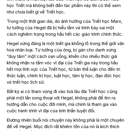
học Triết mà không biết đến tác phẩm này thì có thể xem
như chưa biết gì về Triết học.
Trong một thời gian dài, do ảnh hưởng của Triết học Marx,
tư tưởng của Hegel đã bị hiểu lầm và trình bày sai một
cách nghiêm trọng trong hầu hết các giáo trình chính thức.
Hegel xứng đáng là một triết gia khổng lồ trong thế giới văn
hoá nhân loại. Tư tưởng của ông, bị gán cho danh xưng
“duy tâm” một cách oan uổng, khiến cho nhiều thức giả
không nhận ra tầm vóc vĩ đại của Triết gia này trong hầu
hết mọi lĩnh vực của Triết học, từ bản thể luận cho đến tri
thức luận, chính trị học, luật học, tâm lý học, đạo đức học
và triết học lịch sử.
Bất kỳ ai có tham vọng đi vào toà lâu đài Triết học cũng
phải một lần song thoại với Hegel, không phải để tìm ra
hướng dẫn cho cuộc đời mình, mà chính là tham gia vào
cuộc hành trình vĩ đại của tinh thần tuyệt đối.
Đương nhiên buổi nói chuyện này không phải là một chuyên
đề về Hegel. Mục đích rất khiêm tốn của nó là kích thích