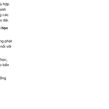
hù hợp
sinh
g các
u dài.
i học
ng phát
nối với
 học,
ệp bền
đồng