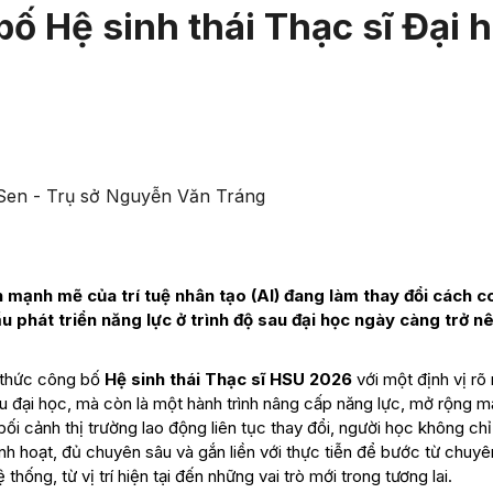
 Hệ sinh thái Thạc sĩ Đại 
Sen - Trụ sở Nguyễn Văn Tráng
n mạnh mẽ của trí tuệ nhân tạo (AI) đang làm thay đổi cách c
u phát triển năng lực ở trình độ sau đại học ngày càng trở n
 thức công bố
Hệ sinh thái Thạc sĩ HSU 2026
với một định vị rõ 
au đại học, mà còn là một hành trình nâng cấp năng lực, mở rộng m
bối cảnh thị trường lao động liên tục thay đổi, người học không ch
linh hoạt, đủ chuyên sâu và gắn liền với thực tiễn để bước từ chuy
thống, từ vị trí hiện tại đến những vai trò mới trong tương lai.