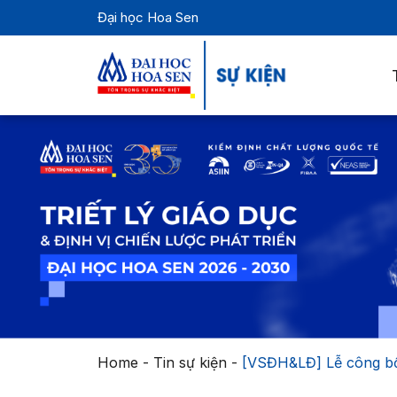
Đại học Hoa Sen
Home
-
Tin sự kiện
-
[VSĐH&LĐ] Lễ công bố 