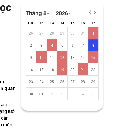
học
Tháng 8
2026
CN
T2
T3
T4
T5
T6
T7
26
27
28
29
30
31
1
2
3
4
5
6
7
8
9
10
11
12
13
14
15
16
17
18
19
20
21
22
on
23
24
25
26
27
28
29
ên quan
30
31
1
2
3
4
5
ràng:
ạng lưới
ỉ cần
ên môn