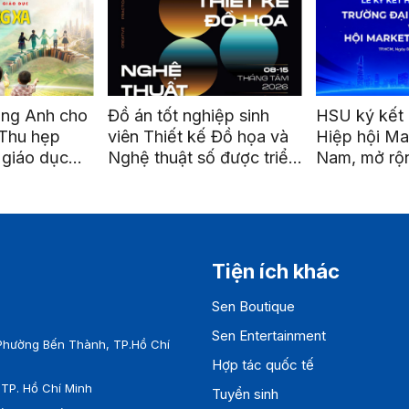
ếng Anh cho
Đồ án tốt nghiệp sinh
HSU ký kết 
 Thu hẹp
viên Thiết kế Đồ họa và
Hiệp hội Ma
 giáo dục
Nghệ thuật số được triển
Nam, mở rộn
ng xa”
lãm tại ga Metro Bến
nối và phát 
Thành
nghiệp
Tiện ích khác
Sen Boutique
Sen Entertainment
Phường Bến Thành, TP.Hồ Chí
Hợp tác quốc tế
TP. Hồ Chí Minh
Tuyển sinh