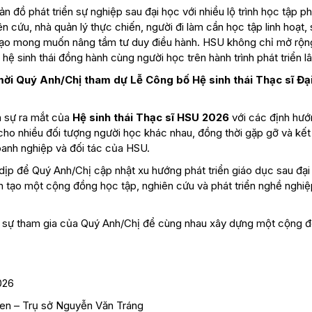
n đồ phát triển sự nghiệp sau đại học với nhiều lộ trình học tập p
cứu, nhà quản lý thực chiến, người đi làm cần học tập linh hoạt, 
đạo mong muốn nâng tầm tư duy điều hành. HSU không chỉ mở rộn
hệ sinh thái đồng hành cùng người học trên hành trình phát triển lâ
mời Quý Anh/Chị tham dự Lễ Công bố Hệ sinh thái Thạc sĩ Đạ
n sự ra mắt của
Hệ sinh thái Thạc sĩ HSU 2026
với các định hướ
 cho nhiều đối tượng người học khác nhau, đồng thời gặp gỡ và kết 
oanh nghiệp và đối tác của HSU.
dịp để Quý Anh/Chị cập nhật xu hướng phát triển giáo dục sau đại
n tạo một cộng đồng học tập, nghiên cứu và phát triển nghề nghi
c sự tham gia của Quý Anh/Chị để cùng nhau xây dựng một cộng 
026
Sen – Trụ sở Nguyễn Văn Tráng