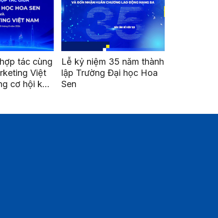
hợp tác cùng
Lễ kỷ niệm 35 năm thành
Go Global 
rketing Việt
lập Trường Đại học Hoa
Mở cánh c
g cơ hội kết
Sen
nghiệp Việt
triển nghề
quốc tế