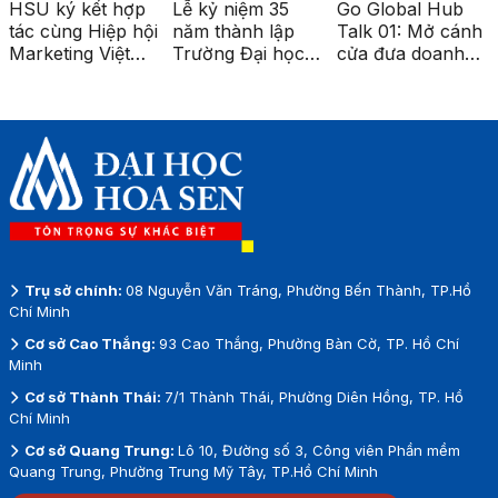
HSU ký kết hợp
Lễ kỷ niệm 35
Go Global Hub
tác cùng Hiệp hội
năm thành lập
Talk 01: Mở cánh
Marketing Việt
Trường Đại học
cửa đưa doanh
Nam, mở rộng cơ
Hoa Sen
nghiệp Việt ra thị
hội kết nối và
trường quốc tế
phát triển nghề
nghiệp
Trụ sở chính:
08 Nguyễn Văn Tráng, Phường Bến Thành, TP.Hồ
Chí Minh
Cơ sở Cao Thắng:
93 Cao Thắng, Phường Bàn Cờ, TP. Hồ Chí
Minh
Cơ sở Thành Thái:
7/1 Thành Thái, Phường Diên Hồng, TP. Hồ
Chí Minh
Cơ sở Quang Trung:
Lô 10, Đường số 3, Công viên Phần mềm
Quang Trung, Phường Trung Mỹ Tây, TP.Hồ Chí Minh