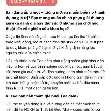
ĐĂNG KÝ THAM GIA
Bạn đang ấp ủ một ý tưởng mới và muốn biến nó thành
dự án giá trị? Bạn mong muốn chinh phục giải thưởng
Euréka danh giá hay thử sức ở những sân chơi học
thuật lớn về nghiên cứu khoa học?
Cuộc thi Sinh viên Nghiên cứu Khoa học lần thứ 15 chính
thức khởi động, mở ra hành trình để sinh viên HSU bứt phá
tư duy, khám phá giới hạn mới và khẳng định năng lực
nghiên cứu của chính mình.
HSU tổ chức buổi Tọa đàm phát động nhằm giúp sinh viên
hiểu rõ hơn về quy trình nghiên cứu khoa học, nắm bắt cơ
hội tham gia cuộc thi và định hướng cách phát triển một đề
tài chất lượng. Buổi gặp gỡ cũng là không gian để sinh viên
tìm cảm hứng, nhận hỗ trợ chuyên môn và bắt đầu hành
trình NCKH một cách tự tin hơn.
Vì sao bạn nên tham gia buổi Tọa đàm?
– Được truyền động lực và hướng dẫn chi tiết cách thực
hiện đề tài NCKH từ ThS. Lê Đức Nhã – giảng viên Khoa