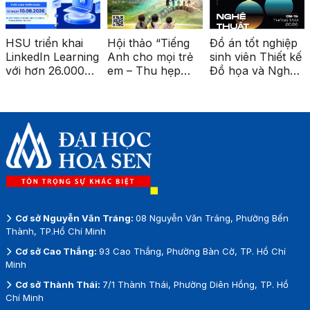
HSU triển khai
Hội thảo “Tiếng
Đồ án tốt nghiệp
LinkedIn Learning
Anh cho mọi trẻ
sinh viên Thiết kế
với hơn 26.000
em – Thu hẹp
Đồ họa và Nghệ
khóa học cao
khoảng cách giáo
thuật số được
cấp
dục vùng sâu,
triển lãm tại ga
vùng xa”
Metro Bến Thành
Cơ sở Nguyễn Văn Tráng:
08 Nguyễn Văn Tráng, Phường Bến
Thành, TP.Hồ Chí Minh
Cơ sở Cao Thắng:
93 Cao Thắng, Phường Bàn Cờ, TP. Hồ Chí
Minh
Cơ sở Thành Thái:
7/1 Thành Thái, Phường Diên Hồng, TP. Hồ
Chí Minh