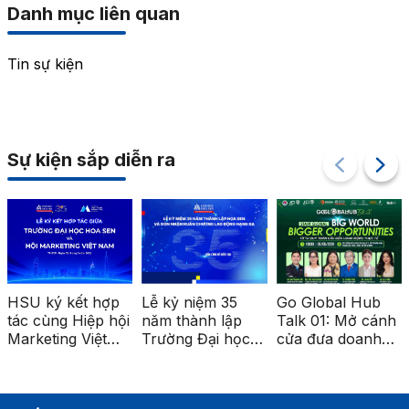
Danh mục liên quan
Tin sự kiện
Sự kiện sắp diễn ra
HSU ký kết hợp
Lễ kỷ niệm 35
Go Global Hub
tác cùng Hiệp hội
năm thành lập
Talk 01: Mở cánh
Marketing Việt
Trường Đại học
cửa đưa doanh
Nam, mở rộng cơ
Hoa Sen
nghiệp Việt ra thị
hội kết nối và
trường quốc tế
phát triển nghề