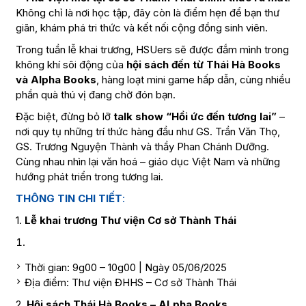
Không chỉ là nơi học tập, đây còn là điểm hẹn để bạn thư
giãn, khám phá tri thức và kết nối cộng đồng sinh viên.
Trong tuần lễ khai trương, HSUers sẽ được đắm mình trong
không khí sôi động của
hội sách đến từ Thái Hà Books
và Alpha Books
, hàng loạt mini game hấp dẫn, cùng nhiều
phần quà thú vị đang chờ đón bạn.
Đặc biệt, đừng bỏ lỡ
talk show “Hồi ức đến tương lai”
–
nơi quy tụ những trí thức hàng đầu như GS. Trần Văn Thọ,
GS. Trương Nguyện Thành và thầy Phan Chánh Dưỡng.
Cùng nhau nhìn lại văn hoá – giáo dục Việt Nam và những
hướng phát triển trong tương lai.
THÔNG TIN CHI TIẾT
:
1.
Lễ khai trương Thư viện Cơ sở Thành Thái
Thời gian: 9g00 – 10g00 | Ngày 05/06/2025
Địa điểm: Thư viện ĐHHS – Cơ sở Thành Thái
2.
Hội sách Thái Hà Books – ALpha Books