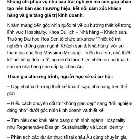
Không gian trong ngành Khách sạn – Nhà hàng ngày
nay không chỉ phục vụ nhu cầu trải nghiệm mà còn
góp phần tạo nên bản sắc thương hiệu, kết nối cảm
xúc khách hàng và gia tăng giá trị kinh doanh.
Nhằm mang đến góc nhìn quốc tế về xu hướng thiết kế
trong lĩnh vực Hospitality, Khoa Du lịch – Nhà hàng – Khách
sạn, Trường Đại học Hoa Sen tổ chức talkshow “Thiết kế
trải nghiệm không gian ngành Khách sạn & Nhà hàng” với
sự tham gia của ông Massimo Mussapi – kiến trúc sư, nhà
thiết kế nổi tiếng đến từ Ý, người đã thực hiện nhiều dự án
khách sạn và nhà hàng cao cấp tại châu Âu.
Tham gia chương trình, người học sẽ có cơ hội:
– Cập nhật xu hướng thiết kế khách sạn, nhà hàng trên thế
giới
– Hiểu cách chuyển đổi từ “không gian đẹp” sang “trải
nghiệm đáng nhớ” dưới góc nhìn kinh doanh và thiết kế
– Tìm hiểu các khái niệm đang định hình ngành Hospitality