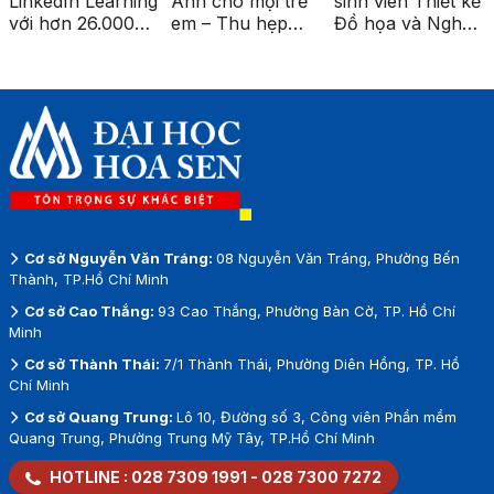
LinkedIn Learning
Anh cho mọi trẻ
sinh viên Thiết kế
với hơn 26.000
em – Thu hẹp
Đồ họa và Nghệ
khóa học cao
khoảng cách giáo
thuật số được
cấp
dục vùng sâu,
triển lãm tại ga
vùng xa”
Metro Bến Thành
Cơ sở Nguyễn Văn Tráng:
08 Nguyễn Văn Tráng, Phường Bến
Thành, TP.Hồ Chí Minh
Cơ sở Cao Thắng:
93 Cao Thắng, Phường Bàn Cờ, TP. Hồ Chí
Minh
Cơ sở Thành Thái:
7/1 Thành Thái, Phường Diên Hồng, TP. Hồ
Chí Minh
Cơ sở Quang Trung:
Lô 10, Đường số 3, Công viên Phần mềm
Quang Trung, Phường Trung Mỹ Tây, TP.Hồ Chí Minh
HOTLINE :
028 7309 1991
-
028 7300 7272