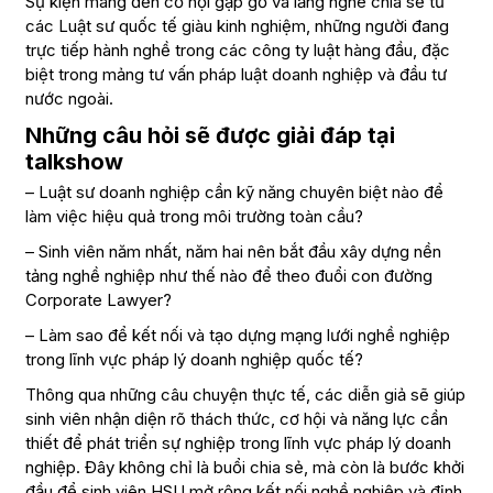
Sự kiện mang đến cơ hội gặp gỡ và lắng nghe chia sẻ từ
các Luật sư quốc tế giàu kinh nghiệm, những người đang
trực tiếp hành nghề trong các công ty luật hàng đầu, đặc
biệt trong mảng tư vấn pháp luật doanh nghiệp và đầu tư
nước ngoài.
Những câu hỏi sẽ được giải đáp tại
talkshow
– Luật sư doanh nghiệp cần kỹ năng chuyên biệt nào để
làm việc hiệu quả trong môi trường toàn cầu?
– Sinh viên năm nhất, năm hai nên bắt đầu xây dựng nền
tảng nghề nghiệp như thế nào để theo đuổi con đường
Corporate Lawyer?
– Làm sao để kết nối và tạo dựng mạng lưới nghề nghiệp
trong lĩnh vực pháp lý doanh nghiệp quốc tế?
Thông qua những câu chuyện thực tế, các diễn giả sẽ giúp
sinh viên nhận diện rõ thách thức, cơ hội và năng lực cần
thiết để phát triển sự nghiệp trong lĩnh vực pháp lý doanh
nghiệp. Đây không chỉ là buổi chia sẻ, mà còn là bước khởi
đầu để sinh viên HSU mở rộng kết nối nghề nghiệp và định