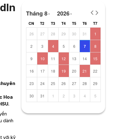
dIn
Tháng 8
2026
CN
T2
T3
T4
T5
T6
T7
26
27
28
29
30
31
1
2
3
4
5
6
7
8
9
10
11
12
13
14
15
16
17
18
19
20
21
22
 chuyên
23
24
25
26
27
28
29
g
30
31
1
2
3
4
5
ọc Hoa
HSU.
uyển
ầu dành
t với kỹ