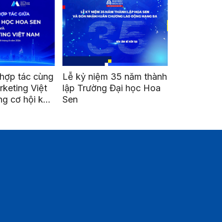
hợp tác cùng
Lễ kỷ niệm 35 năm thành
Go Global H
keting Việt
lập Trường Đại học Hoa
Mở cánh cử
g cơ hội kết
Sen
nghiệp Việt 
triển nghề
quốc tế