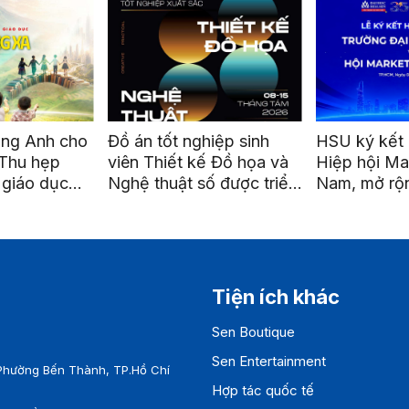
ếng Anh cho
Đồ án tốt nghiệp sinh
HSU ký kết 
Thu hẹp
viên Thiết kế Đồ họa và
Hiệp hội Mar
giáo dục
Nghệ thuật số được triển
Nam, mở rộn
g xa”
lãm tại ga Metro Bến
nối và phát 
Thành
nghiệp
Tiện ích khác
Sen Boutique
Sen Entertainment
Phường Bến Thành, TP.Hồ Chí
Hợp tác quốc tế