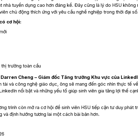
út nhà tuyển dụng cao hơn đáng kể. Đây cũng là lý do HSU không
 viên chủ động thích ứng với yêu cầu nghề nghiệp trong thời đại số
ó cơ hội:
mới
 thị trường toàn cầu
 Darren Cheng – Giám đốc Tăng trưởng Khu vực của LinkedI
ân tài và công nghệ giáo dục, ông sẽ mang đến góc nhìn thực tế về
nkedIn nổi bật và những yếu tố giúp sinh viên gia tăng lợi thế cạn
ơng trình còn mở ra cơ hội để sinh viên HSU tiếp cận tư duy phát tr
g và định hướng tương lai một cách bài bản hơn.
026