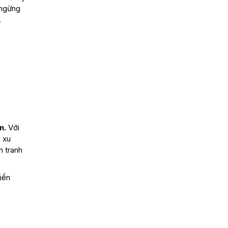
 ngừng
.
n.
Với
 xu
h tranh
iển