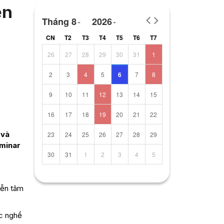
ện
Tháng 8
2026
CN
T2
T3
T4
T5
T6
T7
26
27
28
29
30
31
1
2
3
4
5
6
7
8
9
10
11
12
13
14
15
16
17
18
19
20
21
22
 và
23
24
25
26
27
28
29
eminar
30
31
1
2
3
4
5
iễn tâm
ực nghề