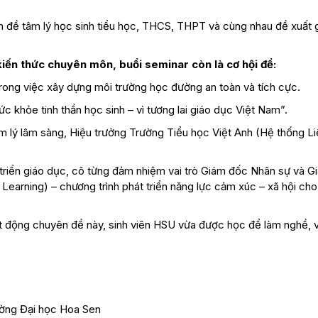
n đề tâm lý học sinh tiểu học, THCS, THPT và cùng nhau đề xuất g
kiến thức chuyên môn, buổi seminar còn là cơ hội để:
trong việc xây dựng môi trường học đường an toàn và tích cực.
sức khỏe tinh thần học sinh – vì tương lai giáo dục Việt Nam”.
m lý lâm sàng, Hiệu trưởng Trường Tiểu học Việt Anh (Hệ thống L
 triển giáo dục, cô từng đảm nhiệm vai trò Giám đốc Nhân sự và 
Learning) – chương trình phát triển năng lực cảm xúc – xã hội ch
 động chuyên đề này, sinh viên HSU vừa được học để làm nghề, 
ờng Đại học Hoa Sen