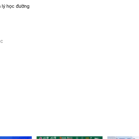
m lý học đường
ọc