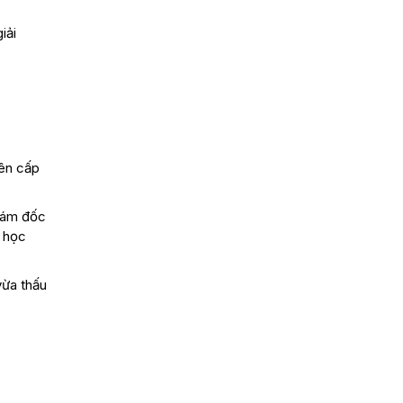
iải
iên cấp
Giám đốc
o học
vừa thấu