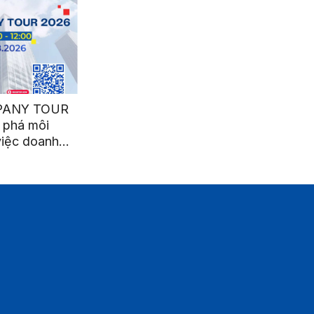
PANY TOUR
 phá môi
việc doanh
 tế