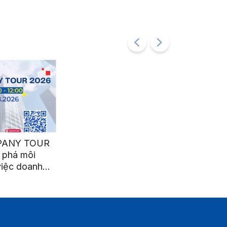
PANY TOUR
 phá môi
việc doanh
 tế