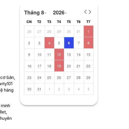
Tháng 8
2026
CN
T2
T3
T4
T5
T6
T7
26
27
28
29
30
31
1
2
3
4
5
6
7
8
9
10
11
12
13
14
15
16
17
18
19
20
21
22
 cơ bản,
23
24
25
26
27
28
29
ity101
30
31
1
2
3
4
5
hệ hàng
 minh
let,
chuyên