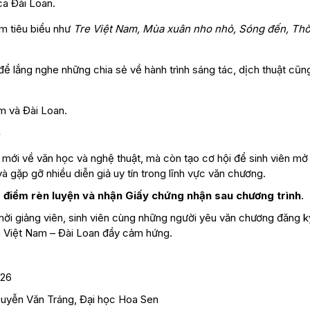
ca Đài Loan.
m tiêu biểu như
Tre Việt Nam, Mùa xuân nho nhỏ, Sóng đến, Thời
 để lắng nghe những chia sẻ về hành trình sáng tác, dịch thuật cũn
m và Đài Loan.
?
mới về văn học và nghệ thuật, mà còn tạo cơ hội để sinh viên mở
à gặp gỡ nhiều diễn giả uy tín trong lĩnh vực văn chương.
 điểm rèn luyện và nhận Giấy chứng nhận sau chương trình
.
mời giảng viên, sinh viên cùng những người yêu văn chương đăng 
ca Việt Nam – Đài Loan đầy cảm hứng.
026
uyễn Văn Tráng, Đại học Hoa Sen