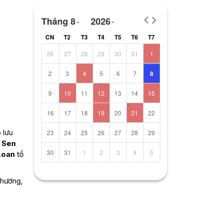
Tháng 8
2026
CN
T2
T3
T4
T5
T6
T7
26
27
28
29
30
31
1
2
3
4
5
6
7
8
9
10
11
12
13
14
15
16
17
18
19
20
21
22
 lưu
23
24
25
26
27
28
29
a Sen
30
31
1
2
3
4
5
Loan
tổ
chương,