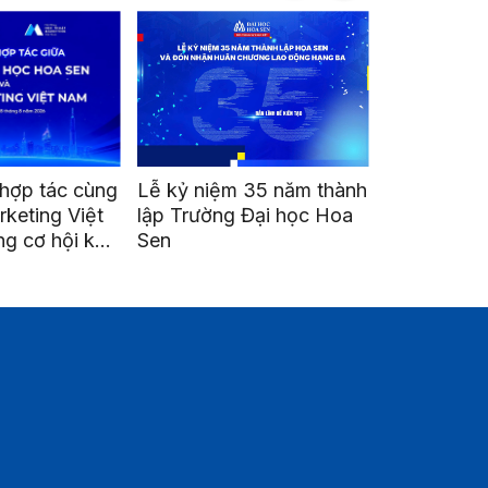
hợp tác cùng
Lễ kỷ niệm 35 năm thành
Go Global H
keting Việt
lập Trường Đại học Hoa
Mở cánh c
g cơ hội kết
Sen
nghiệp Việt
triển nghề
quốc tế