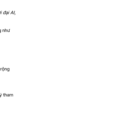
 đại AI,
g như
 rộng
ký tham