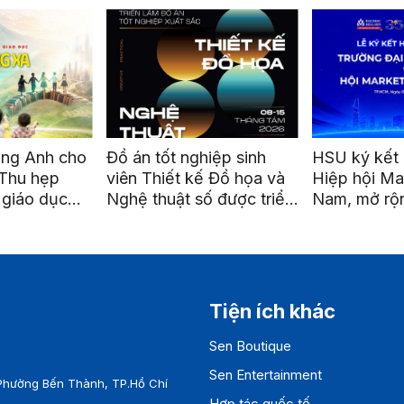
ếng Anh cho
Đồ án tốt nghiệp sinh
HSU ký kết 
 Thu hẹp
viên Thiết kế Đồ họa và
Hiệp hội Mar
giáo dục
Nghệ thuật số được triển
Nam, mở rộn
ng xa”
lãm tại ga Metro Bến
nối và phát 
Thành
nghiệp
Tiện ích khác
Sen Boutique
Sen Entertainment
Phường Bến Thành, TP.Hồ Chí
Hợp tác quốc tế