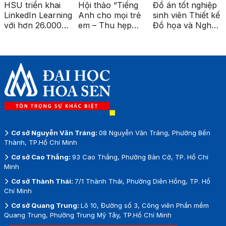
HSU triển khai
Hội thảo “Tiếng
Đồ án tốt nghiệp
LinkedIn Learning
Anh cho mọi trẻ
sinh viên Thiết kế
với hơn 26.000
em – Thu hẹp
Đồ họa và Nghệ
khóa học cao
khoảng cách giáo
thuật số được
cấp
dục vùng sâu,
triển lãm tại ga
vùng xa”
Metro Bến Thành
Cơ sở Nguyễn Văn Tráng:
08 Nguyễn Văn Tráng, Phường Bến
Thành, TP.Hồ Chí Minh
Cơ sở Cao Thắng:
93 Cao Thắng, Phường Bàn Cờ, TP. Hồ Chí
Minh
Cơ sở Thành Thái:
7/1 Thành Thái, Phường Diên Hồng, TP. Hồ
Chí Minh
Cơ sở Quang Trung:
Lô 10, Đường số 3, Công viên Phần mềm
Quang Trung, Phường Trung Mỹ Tây, TP.Hồ Chí Minh