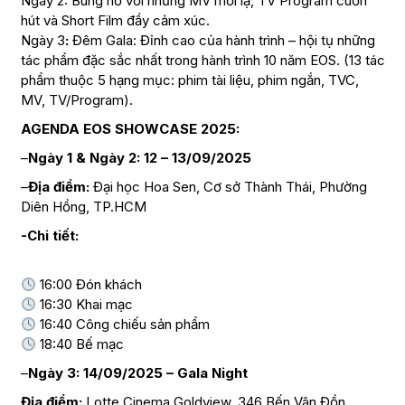
Ngày 2: Bùng nổ với những MV mới lạ, TV Program cuốn
hút và Short Film đầy cảm xúc.
Ngày 3
:
Đêm Gala: Đỉnh cao của hành trình – hội tụ những
tác phẩm đặc sắc nhất trong hành trình 10 năm EOS. (13 tác
phẩm thuộc 5 hạng mục: phim tài liệu, phim ngắn, TVC,
MV, TV/Program).
AGENDA EOS SHOWCASE 2025:
–
Ngày 1 & Ngày 2:
12 – 13/09/2025
–
Địa điểm:
Đại học Hoa Sen, Cơ sở Thành Thái, Phường
Diên Hồng, TP.HCM
-Chi tiết:
16:00 Đón khách
16:30 Khai mạc
16:40 Công chiếu sản phẩm
18:40 Bế mạc
–
Ngày 3: 14/09/2025 – Gala Night
Địa điểm:
Lotte Cinema Goldview, 346 Bến Vân Đồn,