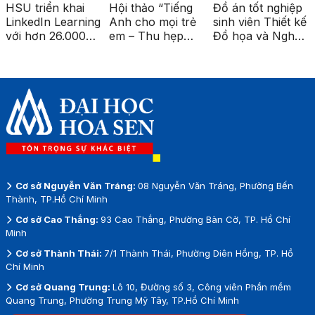
HSU triển khai
Hội thảo “Tiếng
Đồ án tốt nghiệp
LinkedIn Learning
Anh cho mọi trẻ
sinh viên Thiết kế
với hơn 26.000
em – Thu hẹp
Đồ họa và Nghệ
khóa học cao
khoảng cách giáo
thuật số được
cấp
dục vùng sâu,
triển lãm tại ga
vùng xa”
Metro Bến Thành
Cơ sở Nguyễn Văn Tráng:
08 Nguyễn Văn Tráng, Phường Bến
Thành, TP.Hồ Chí Minh
Cơ sở Cao Thắng:
93 Cao Thắng, Phường Bàn Cờ, TP. Hồ Chí
Minh
Cơ sở Thành Thái:
7/1 Thành Thái, Phường Diên Hồng, TP. Hồ
Chí Minh
Cơ sở Quang Trung:
Lô 10, Đường số 3, Công viên Phần mềm
Quang Trung, Phường Trung Mỹ Tây, TP.Hồ Chí Minh