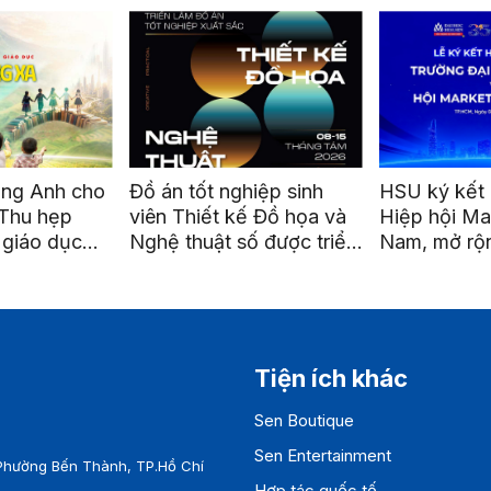
ếng Anh cho
Đồ án tốt nghiệp sinh
HSU ký kết 
 Thu hẹp
viên Thiết kế Đồ họa và
Hiệp hội Ma
 giáo dục
Nghệ thuật số được triển
Nam, mở rộn
ng xa”
lãm tại ga Metro Bến
nối và phát 
Thành
nghiệp
Tiện ích khác
Sen Boutique
Sen Entertainment
Phường Bến Thành, TP.Hồ Chí
Hợp tác quốc tế