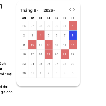
n
Tháng 8
2026
CN
T2
T3
T4
T5
T6
T7
26
27
28
29
30
31
1
2
3
4
5
6
7
8
9
10
11
12
13
14
15
16
17
18
19
20
21
22
cách
23
24
25
26
27
28
29
và
30
31
1
2
3
4
5
hi “Đại
i đại
 gia còn