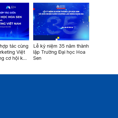
hợp tác cùng
Lễ kỷ niệm 35 năm thành
Go Global 
rketing Việt
lập Trường Đại học Hoa
Mở cánh c
g cơ hội kết
Sen
nghiệp Việt
triển nghề
quốc tế