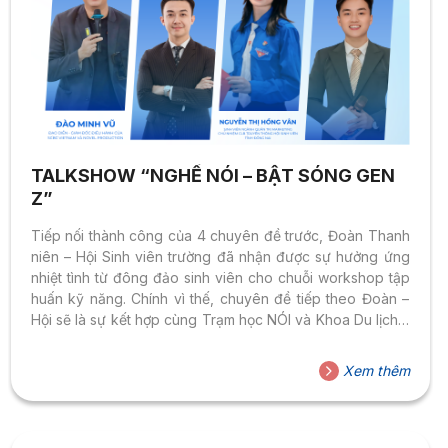
TALKSHOW “NGHỀ NÓI – BẬT SÓNG GEN
Z”
Tiếp nối thành công của 4 chuyên đề trước, Đoàn Thanh
niên – Hội Sinh viên trường đã nhận được sự hưởng ứng
nhiệt tình từ đông đảo sinh viên cho chuỗi workshop tập
huấn kỹ năng. Chính vì thế, chuyên đề tiếp theo Đoàn –
Hội sẽ là sự kết hợp cùng Trạm học NÓI và Khoa Du lịch –
Nhà hàng – Khách sạn, Trường Đại học Hoa Sen, để
mang đến talkshow “Nghề NÓI – Bật sóng Gen Z” – một
Xem thêm
chương trình kết nối những bạn trẻ yêu thích nói trước
công chúng, dẫn chương trình,...