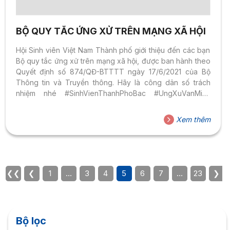
BỘ QUY TẮC ỨNG XỬ TRÊN MẠNG XÃ HỘI
Hội Sinh viên Việt Nam Thành phố giới thiệu đến các bạn
Bộ quy tắc ứng xử trên mạng xã hội, được ban hành theo
Quyết định số 874/QĐ-BTTTT ngày 17/6/2021 của Bộ
Thông tin và Truyền thông. Hãy là công dân số trách
nhiệm nhé #SinhVienThanhPhoBac #UngXuVanMinh
#HoiSinhVienVietNamTPHCM #ChaoMungDaiHoi
Xem thêm
❮❮
❮
1
…
3
4
5
6
7
…
23
❯
Bộ lọc