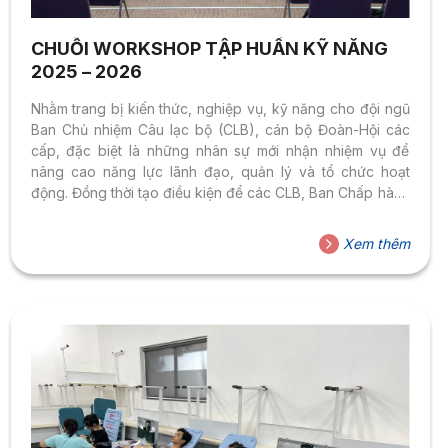
CHUỖI WORKSHOP TẬP HUẤN KỸ NĂNG
2025 – 2026
Nhằm trang bị kiến thức, nghiệp vụ, kỹ năng cho đội ngũ
Ban Chủ nhiệm Câu lạc bộ (CLB), cán bộ Đoàn-Hội các
cấp, đặc biệt là những nhân sự mới nhận nhiệm vụ để
nâng cao năng lực lãnh đạo, quản lý và tổ chức hoạt
động. Đồng thời tạo điều kiện để các CLB, Ban Chấp hành
Đoàn – Hội có thể tham gia giao lưu, học hỏi, tạo mối liên
kết với nhau. Đoàn Thanh niên – Hội Sinh viên Trường tổ
Xem thêm
chức Chuỗi workshop tập huấn kỹ năng năm học 2025 –
2026 thu hút hơn...