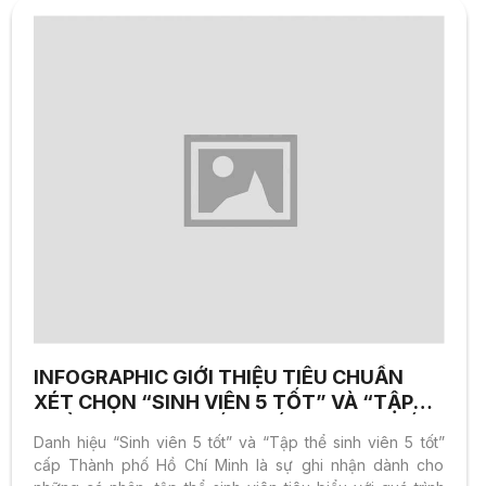
INFOGRAPHIC GIỚI THIỆU TIÊU CHUẨN
XÉT CHỌN “SINH VIÊN 5 TỐT” VÀ “TẬP
THỂ SINH VIÊN 5 TỐT” CẤP THÀNH PHỐ
Danh hiệu “Sinh viên 5 tốt” và “Tập thể sinh viên 5 tốt”
HỒ CHÍ MINH
cấp Thành phố Hồ Chí Minh là sự ghi nhận dành cho