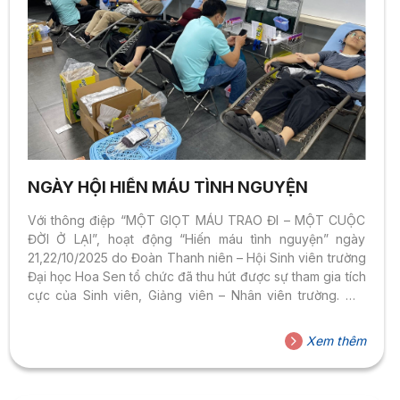
NGÀY HỘI HIẾN MÁU TÌNH NGUYỆN
Với thông điệp “MỘT GIỌT MÁU TRAO ĐI – MỘT CUỘC
ĐỜI Ở LẠI”, hoạt động “Hiến máu tình nguyện” ngày
21,22/10/2025 do Đoàn Thanh niên – Hội Sinh viên trường
Đại học Hoa Sen tổ chức đã thu hút được sự tham gia tích
cực của Sinh viên, Giảng viên – Nhân viên trường. Mỗi
giọt máu được trao đi không chỉ là sự giúp đỡ, mà còn gửi
gắm hy vọng và yêu thương. Hoạt động đã góp phần lan
Xem thêm
tỏa những giá trị sống tích cực, mang đến nguồn năng
lượng nhân văn và đầy ý nghĩa....