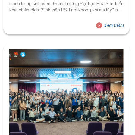
mạnh trong sinh viên, Đoàn Trường Đại học Hoa Sen triển
khai chiến dịch “Sinh viên HSU nói không với ma túy” năm
2025. Với thông điệp “Hiểu đúng – Sống đẹp – Tránh xa
ma túy”, chiến dịch bao gồm nhiều hoạt động tuyên
Xem thêm
truyền thiết thực: Chiến dịch đã thu hút sự tham gia của
đông đảo sinh viên, giảng...