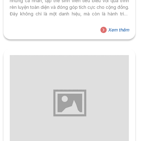
những cá nhân, tập thể sinh viên tiêu biểu với quá trình
rèn luyện toàn diện và đóng góp tích cực cho cộng đồng.
Đây không chỉ là một danh hiệu, mà còn là hành trình
khẳng định bản thân, nơi mỗi sinh viên từng bước hoàn
thiện về phẩm chất, tri thức, thể chất và kỹ năng hội nhập
Xem thêm
trong môi trường đại học. Thông qua infographic, các
tiêu chuẩn được trình bày trực...