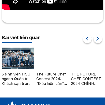
Bài viết liên quan
5 sinh viên HSU
The Future Chef
THE FUTURE
ngành Quản trị
Contest 2024:
CHEF CONTEST
Khách sạn trúng
“Điều kiện cần”
2024 CHÍNH
tuyển thực tập tại
để trưởng thành
THỨC KHỞI
khách sạn 5 sao
của thế hệ Đầu
ĐỘNG VỚI CHỦ
Grand Hyatt
bếp trẻ Việt Nam
ĐỀ “HÀNH
Nashville (Mỹ)
TRÌNH KHẮC