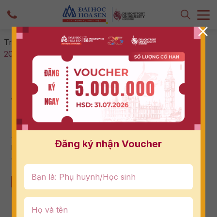
Trang chủ
-
Tuyển sinh - Hướng nghiệp
-
Kỳ thi THPT
2026 đang đến gần – 2K8 toả sáng thôi!
Kỳ thi THPT 2026 đang đến gần – 2K8
toả sáng thôi!
09/06/2026
Kỳ thi THPT 2026 đang đến rất gần. Với nhiều học sinh,
đây không chỉ là một kỳ thi quan trọng mà còn là dấu mốc
Đăng ký nhận Voucher
khép lại hành trình 12 năm học tập để mở ra những lựa
chọn mới cho tương lai.