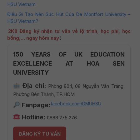
HSU Vietnam
Điều Gì Tạo Nên Sức Hút Của De Montfort University –
HSU Vietnam?
2K8
Đăng ký nhận tư vấn về
lộ trình, học phí, học
bổng,… ngay hôm nay
!
150 YEARS OF UK EDUCATION
EXCELLENCE AT HOA SEN
UNIVERSITY
Địa chỉ:
Phòng 804, 08 Nguyễn Văn Tráng,
Phường Bến Thành, TP.HCM
facebook.com/DMUHSU
Fanpage:
Hotline:
0888 275 276
ĐĂNG KÝ TƯ VẤN