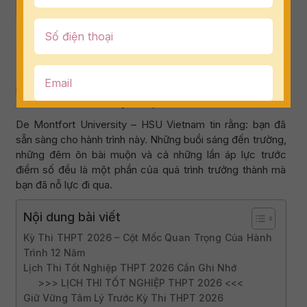
Kỳ thi thpt 2026
De Montfort University – HSU Vietnam tin rằng: bạn đã
sẵn sàng cho hành trình này. Những buổi sáng đến trường,
những đêm ôn bài muộn và cả những lần áp lực trước
điểm số đều là một phần của quá trình trưởng thành mà
bạn đã nỗ lực đi qua.
Nội dung bài viết
Kỳ Thi THPT 2026 – Cột Mốc Quan Trọng Của Hành
Trình 12 Năm
Lịch Thi Tốt Nghiệp THPT 2026 Cần Ghi Nhớ
>>> LỊCH THI TỐT NGHIỆP THPT 2026 <<<
Giữ Vững Tâm Lý Trước Kỳ Thi THPT 2026