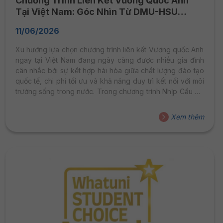
Chương Trình Liên Kết Vương Quốc Anh
Tại Việt Nam: Góc Nhìn Từ DMU-HSU
Vietnam Trên HTV9
11/06/2026
Xu hướng lựa chọn chương trình liên kết Vương quốc Anh
ngay tại Việt Nam đang ngày càng được nhiều gia đình
cân nhắc bởi sự kết hợp hài hòa giữa chất lượng đào tạo
quốc tế, chi phí tối ưu và khả năng duy trì kết nối với môi
trường sống trong nước. Trong chương trình Nhịp Cầu Du
Học phát sóng trên HTV9, PGS.TS. Nguyễn Tuấn Đức –
Phó Hiệu trưởng Đại học Hoa Sen và TS. Edward
Xem thêm
Hockings – Giám đốc Chương trình DMU-HSU Vietnam đã
có những chia sẻ sâu sắc về hành trình đưa nền...