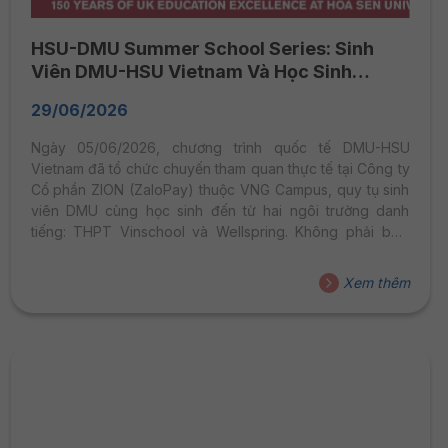
HSU-DMU Summer School Series: Sinh
Viên DMU-HSU Vietnam Và Học Sinh
Vinschool, Wellspring Khám Phá Hệ Sinh
29/06/2026
Thái Công Nghệ Tại ZaloPay
Ngày 05/06/2026, chương trình quốc tế DMU-HSU
Vietnam đã tổ chức chuyến tham quan thực tế tại Công ty
Cổ phần ZION (ZaloPay) thuộc VNG Campus, quy tụ sinh
viên DMU cùng học sinh đến từ hai ngôi trường danh
tiếng: THPT Vinschool và Wellspring. Không phải buổi
học lý thuyết. Không phải bài giảng trên giảng đường.
Đây là cơ hội để các bạn trẻ bước thẳng vào không gian
Xem thêm
vận hành thực tế của một trong những doanh nghiệp
công nghệ hàng đầu Việt Nam, tận mắt quan sát cách một
nền tảng phục vụ hàng chục triệu...