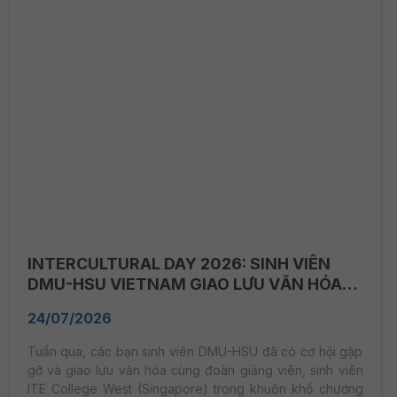
INTERCULTURAL DAY 2026: SINH VIÊN
DMU-HSU VIETNAM GIAO LƯU VĂN HÓA
CÙNG SINH VIÊN ITE COLLEGE WEST
24/07/2026
(SINGAPORE)
Tuần qua, các bạn sinh viên DMU-HSU đã có cơ hội gặp
gỡ và giao lưu văn hóa cùng đoàn giảng viên, sinh viên
ITE College West (Singapore) trong khuôn khổ chương