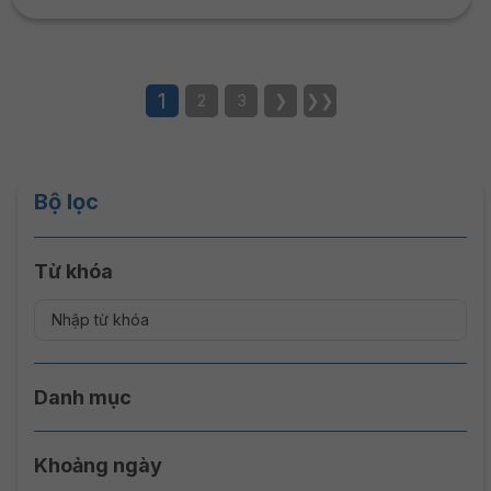
minh bạch và khách quan: đây là một trong những giải
thưởng giáo dục đại học...
1
2
3
❯
❯❯
Bộ lọc
Từ khóa
Danh mục
Khoảng ngày