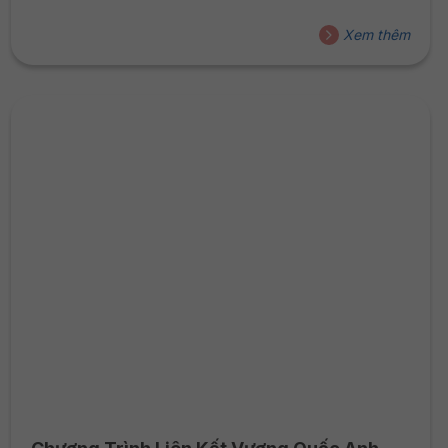
trình chuẩn Vương quốc Anh, nơi mỗi chuyến đi không chỉ
là trải nghiệm mà còn là cơ hội để sinh viên chạm tay vào
Xem thêm
thực tiễn doanh nghiệp ngay từ năm nhất đại học. Bởi tại
DMU-HSU Vietnam, việc học không bao giờ chỉ dừng...