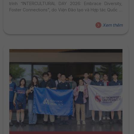
trình “INTERCULTURAL DAY 2026: Embrace Diversity,
Foster Connections”, do Viện Đào tạo và Hợp tác Quốc tế
phối hợp cùng Khoa Du lịch – Nhà hàng – Khách sạn tổ
chức. Chương trình mang đến môi trường học tập đa văn
Xem thêm
hóa, giúp sinh viên DMU rèn luyện kỹ năng giao tiếp
quốc tế, mở rộng tư duy toàn cầu và kết nối với bạn bè
đến từ...