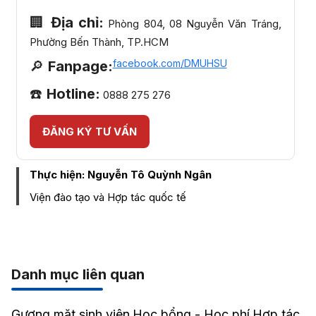
🏢
Địa chỉ:
Phòng 804, 08 Nguyễn Văn Tráng,
Phường Bến Thành, TP.HCM
facebook.com/DMUHSU
🔎
Fanpage:
☎️
Hotline:
0888 275 276
ĐĂNG KÝ TƯ VẤN
Thực hiện: Nguyễn Tô Quỳnh Ngân
Viện đào tạo và Hợp tác quốc tế
Danh mục liên quan
Gương mặt sinh viên
Học bổng - Học phí
Hợp tác